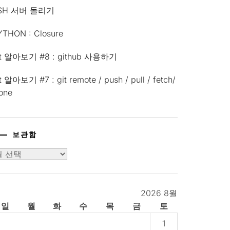
SH 서버 돌리기
YTHON : Closure
it 알아보기 #8 : github 사용하기
t 알아보기 #7 : git remote / push / pull / fetch/
lone
보관함
2026 8월
일
월
화
수
목
금
토
1