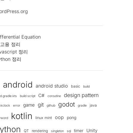
ordPress.org
fferential Equation
고용 정리
avascript 정리
ython 정리
android
android studio
d
basic
build
design pattern
C#
ld.gradle.kts
build script
coroutine
godot
git
game
java
skclock
error
github
gradle
kotlin
oop
pong
linux mint
yword
ython
Unity
timer
QT
rendering
singleton
sql