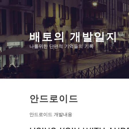
콘
텐
츠
로
배토의 개발일지
건
너
나를위한 단편적 기억들의 기록
뛰
기
안드로이드
안드로이드 개발내용