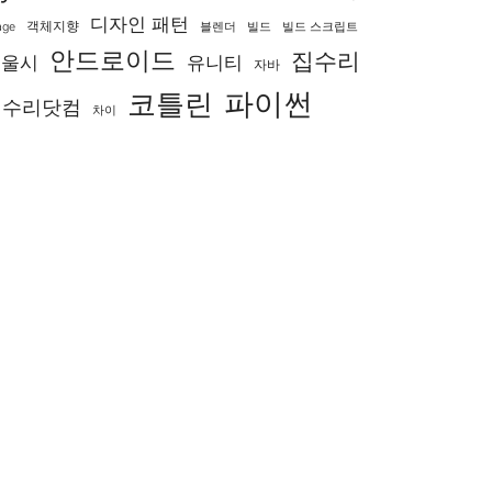
디자인 패턴
객체지향
age
블렌더
빌드
빌드 스크립트
안드로이드
집수리
서울시
유니티
자바
코틀린
파이썬
집수리닷컴
차이