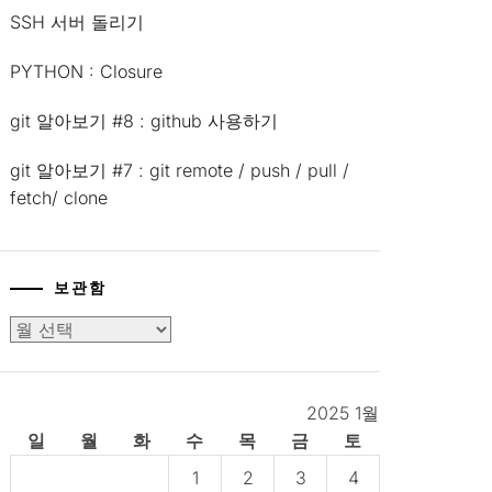
SSH 서버 돌리기
PYTHON : Closure
git 알아보기 #8 : github 사용하기
git 알아보기 #7 : git remote / push / pull /
fetch/ clone
보관함
보
관
함
2025 1월
일
월
화
수
목
금
토
1
2
3
4