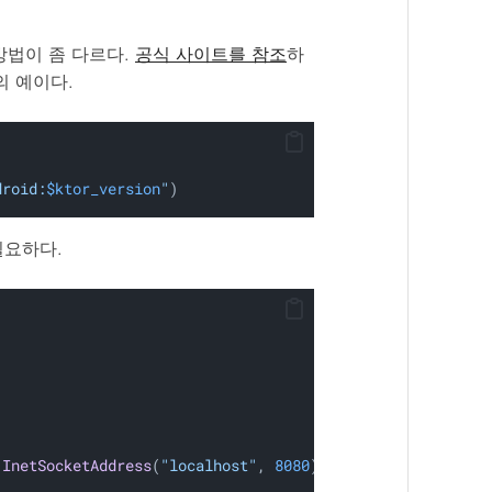
방법이 좀 다르다.
공식 사이트를 참조
하
의 예이다.
droid:
$ktor_version
"
)
필요하다.
 
InetSocketAddress
(
"localhost"
, 
8080
))