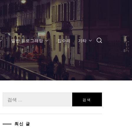
일반 프로그래밍
집수리
기타
검
색:
최신 글