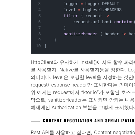
        logger 
=
 Logger.DEFAULT
        level 
=
 LogLevel.HEADERS
filter
 { request 
->
            request.url.host.
contains
        }
sanitizeHeader
 { header 
->
 he
    }
}
HttpClient와 유사하게 install()에서도 함수 
를 사용할지, Native를 사용할지등을 정한다. Log
의미이다. level은 로깅할 level을 지정하는 것인데,
request/response header만 표시한다는 의미
위 예제는 request에서 “ktor.io”가 포함된
막으로, sanitizeHeader는 표시되면 안되는 
예제에선 Authorization 부분을 그렇게 표시했다
CONTENT NEGOTIATION AND SERIALIZATI
Rest API를 사용하고 싶다면, Content negot