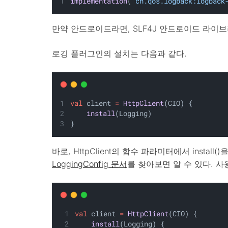
implementation
(
"ch.qos.logback:logback
만약 안드로이드라면, SLF4J 안드로이드 라이
로깅 플러그인의 설치는 다음과 같다.
val
 client 
=
HttpClient
(CIO) {
install
(Logging)
}
바로, HttpClient의 함수 파라미터에서 install
LoggingConfig 문서
를 찾아보면 알 수 있다. 
val
 client 
=
HttpClient
(CIO) {
install
(Logging) {