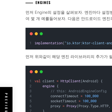
ENGINES
먼저 Engine의 설정을 살펴보자. 엔진마다 설정
여 몇 개 예를들어보자. 다음은 안드로이드 엔진
implementation
(
"io.ktor:ktor-client-an
먼저 위와같이 해당 엔진 라이브러리의 추가가 
val
 client 
=
HttpClient
(Android) {
engine
 {
// this: AndroidEngineConfig
        connectTimeout 
=
100_000
        socketTimeout 
=
100_000
        proxy 
=
Proxy
(Proxy.Type.HTTP,
    }