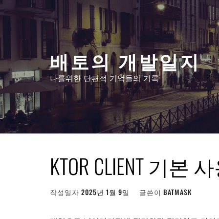
콘
텐
츠
로
배토의 개발일지
건
너
나를위한 단편적 기억들의 기록
뛰
기
KTOR CLIENT 기본
작성일자
2025년 1월 9일
글쓴이
BATMASK