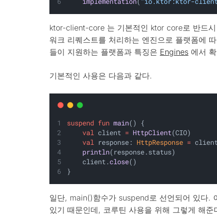
implementation
(
"io.ktor:ktor-clien
ktor-client-core 는 기본적인 ktor core로 반드
워크 리퀘스트를 처리하는 엔진으로 플랫폼에 따라
들이 지원하는 플랫폼과 특징은
Engines
에서 확
기본적인 사용은 다음과 같다.
suspend
fun
main
() {
val
 client 
=
HttpClient
(CIO)
val
 response: 
HttpResponse
=
 clien
println
(response.status)
    client.
close
()
}
일단, main()함수가 suspend로 선언되어 있다. 이는
있기 때문인데, 코루틴 사용을 위해 그렇게 해준다. 