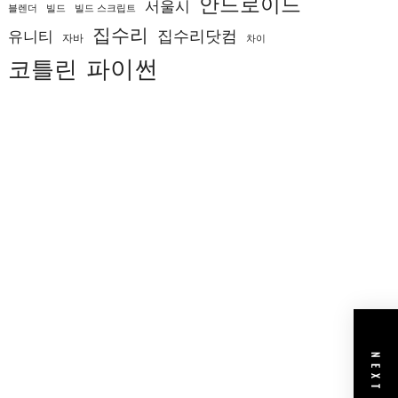
안드로이드
서울시
블렌더
빌드
빌드 스크립트
집수리
집수리닷컴
유니티
자바
차이
코틀린
파이썬