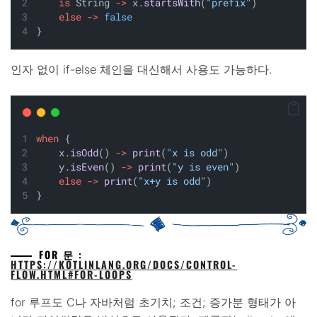
is
 String 
->
 x.
startsWith
(
"prefix"
)
else
->
false
}
인자 없이 if-else 체인을 대신해서 사용도 가능하다.
when
 {
    x.
isOdd
() 
->
print
(
"x is odd"
)
    y.
isEven
() 
->
print
(
"y is even"
)
else
->
print
(
"x+y is odd"
)
}
FOR 문 :
HTTPS://KOTLINLANG.ORG/DOCS/CONTROL-
FLOW.HTML#FOR-LOOPS
for 루프도 C나 자바처럼 초기치; 조건; 증가분 형태가 아