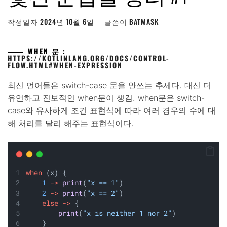
작성일자
2024년 10월 6일
글쓴이
BATMASK
WHEN 문 :
HTTPS://KOTLINLANG.ORG/DOCS/CONTROL-
FLOW.HTML#WHEN-EXPRESSION
최신 언어들은 switch-case 문을 안쓰는 추세다. 대신 더
유연하고 진보적인 when문이 생김. when문은 switch-
case와 유사하게 조건 표현식에 따라 여러 경우의 수에 대
해 처리를 달리 해주는 표현식이다.
when
 (x) {
1
->
print
(
"x == 1"
)
2
->
print
(
"x == 2"
)
else
->
 {
print
(
"x is neither 1 nor 2"
)
    }