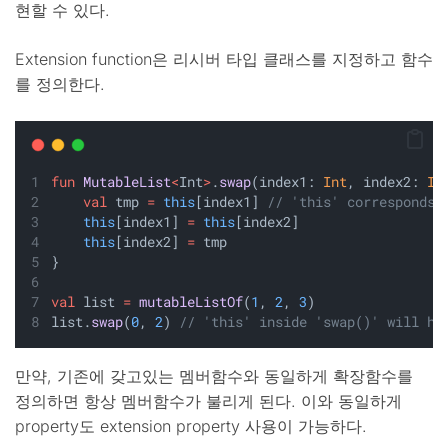
현할 수 있다.
Extension function은 리시버 타입 클래스를 지정하고 함수
를 정의한다.
fun
MutableList
<
Int
>
.
swap
(index1: 
Int
, index2: 
In
val
 tmp 
=
this
[index1] 
// 'this' corresponds 
this
[index1] 
=
this
[index2]
this
[index2] 
=
 tmp
}
val
 list 
=
mutableListOf
(
1
, 
2
, 
3
)
list.
swap
(
0
, 
2
) 
// 'this' inside 'swap()' will ho
만약, 기존에 갖고있는 멤버함수와 동일하게 확장함수를
정의하면 항상 멤버함수가 불리게 된다. 이와 동일하게
property도 extension property 사용이 가능하다.