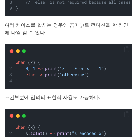
// 'else' is not required because all cases a
}
여러 케이스를 합치는 경우엔 콤마(,)로 컨디션을 한 라인
에 나열 할 수 있다.
when
 (x) {
0
, 
1
->
print
(
"x == 0 or x == 1"
)
else
->
print
(
"otherwise"
)
}
조건부분에 임의의 표현식 사용도 가능하다.
when
 (x) {
    s.
toInt
() 
->
print
(
"s encodes x"
)