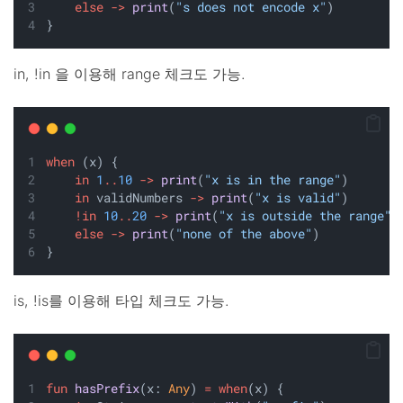
else
->
print
(
"s does not encode x"
)
}
in, !in 을 이용해 range 체크도 가능.
when
 (x) {
in
1
..
10
->
print
(
"x is in the range"
)
in
 validNumbers 
->
print
(
"x is valid"
)
!in
10
..
20
->
print
(
"x is outside the range"
)
else
->
print
(
"none of the above"
)
}
is, !is를 이용해 타입 체크도 가능.
fun
hasPrefix
(x: 
Any
) 
=
when
(x) {