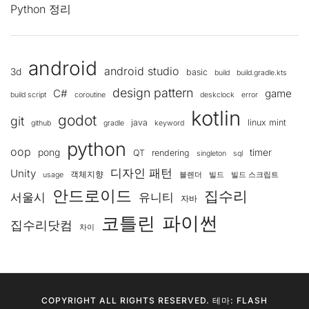
Python 정리
android
android studio
3d
basic
build
build.gradle.kts
design pattern
C#
game
build script
coroutine
deskclock
error
kotlin
godot
git
java
linux mint
github
gradle
keyword
python
oop
pong
timer
QT
rendering
singleton
sql
디자인 패턴
Unity
객체지향
usage
블렌더
빌드
빌드 스크립트
안드로이드
집수리
서울시
유니티
자바
코틀린
파이썬
집수리닷컴
차이
COPYRIGHT ALL RIGHTS RESERVED. 테마: FLASH