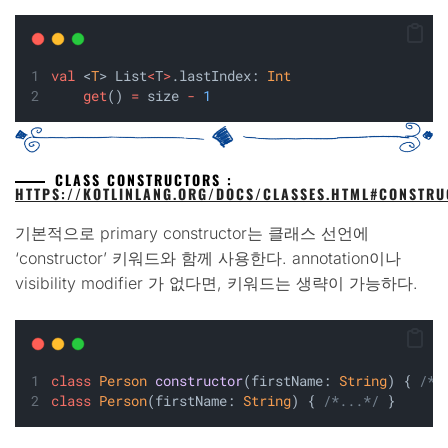
val
 <
T
> List
<
T
>
.lastIndex: 
Int
get
() 
=
 size 
-
1
CLASS CONSTRUCTORS :
HTTPS://KOTLINLANG.ORG/DOCS/CLASSES.HTML#CONSTRU
기본적으로 primary constructor는 클래스 선언에
‘constructor’ 키워드와 함께 사용한다. annotation이나
visibility modifier 가 없다면, 키워드는 생략이 가능하다.
class
Person
constructor
(firstName: 
String
) { 
/*.
class
Person
(firstName: 
String
) { 
/*...*/
 }