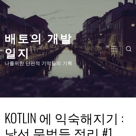
콘
텐
츠
로
배토의 개발
건
너
일지
뛰
주
기
메
나를위한 단편적 기억들의 기록
뉴
KOTLIN 에 익숙해지기 :
낯선 문법들 정리 #1