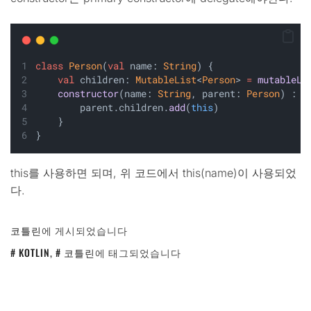
class
Person
(
val
 name: 
String
) {
val
 children: 
MutableList
<
Person
> 
=
mutableLi
constructor
(name: 
String
, parent: 
Person
) : 
t
        parent.children.
add
(
this
)
    }
}
this를 사용하면 되며, 위 코드에서 this(name)이 사용되었
다.
코틀린
에 게시되었습니다
KOTLIN
,
코틀린
에 태그되었습니다