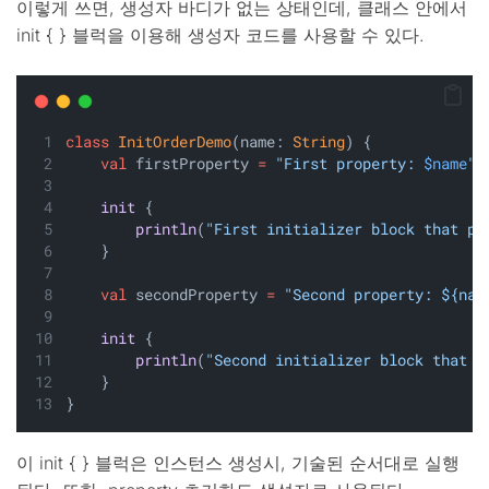
이렇게 쓰면, 생성자 바디가 없는 상태인데, 클래스 안에서
init { } 블럭을 이용해 생성자 코드를 사용할 수 있다.
class
InitOrderDemo
(name: 
String
) {
val
 firstProperty 
=
"First property: 
$name
"
.
init
 {
println
(
"First initializer block that pr
    }
val
 secondProperty 
=
"Second property: ${nam
init
 {
println
(
"Second initializer block that p
    }
}
이 init { } 블럭은 인스턴스 생성시, 기술된 순서대로 실행