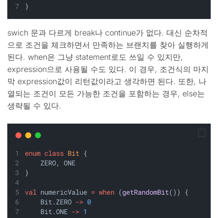
}
swich 문과 다르게 break나 continue가 없다. 대신 순차적
으로 조건을 체크하면서 만족하는 브랜치를 찾아 실행하게
된다. when은 그냥 statement로도 쓰일 수 있지만,
expression으로 사용될 수도 있다. 이 경우, 조건식의 마지
막 expression값이 리턴값이라고 생각하면 된다. 또한, 나
열되는 조건이 모든 가능한 조건을 포함하는 경우, else는
생략될 수 있다.
enum
class
Bit
 {
    ZERO, ONE
}
val
 numericValue 
=
when
 (
getRandomBit
()) {
    Bit.ZERO 
->
0
    Bit.ONE 
->
1