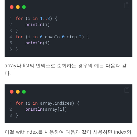
for
 (i 
in
1
..
3
) {
println
(i)
}
for
 (i 
in
6
 downTo 
0
 step 
2
) {
println
(i)
}
array나 list의 인덱스로 순회하는 경우의 예는 다음과 같
다.
for
 (i 
in
 array.indices) {
println
(array[i])
}
이걸 withIndex를 사용하여 다음과 같이 사용하면 index와