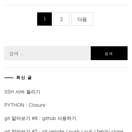
글
1
2
다음
페
이
지
검
색:
매
김
최신 글
SSH 서버 돌리기
PYTHON : Closure
git 알아보기 #8 : github 사용하기
git 알아보기 #7 : git remote / push / pull / fetch/ clone