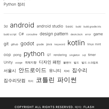
Python 정리
android
android studio
3d
basic
build
build.gradle.kts
design pattern
C#
game
build script
coroutine
deskclock
error
kotlin
godot
git
java
linux mint
github
gradle
keyword
python
oop
pong
timer
QT
rendering
singleton
sql
디자인 패턴
Unity
객체지향
usage
블렌더
빌드
빌드 스크립트
안드로이드
집수리
서울시
유니티
자바
코틀린
파이썬
집수리닷컴
차이
COPYRIGHT ALL RIGHTS RESERVED. 테마: FLASH