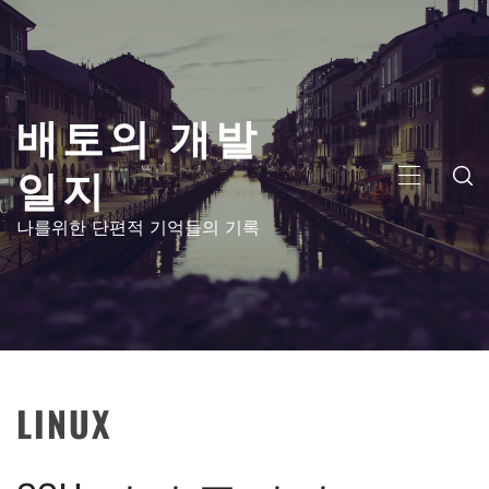
콘
텐
츠
로
배토의 개발
건
너
일지
뛰
주
기
메
나를위한 단편적 기억들의 기록
뉴
LINUX