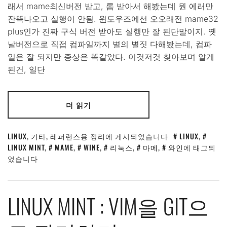
래서 mame최신버전 받고, 롬 받아서 해봤는데 뭔 에러만
잔뜩나오고 실행이 안됨. 윈도우즈에선 오오래전 mame32
plus인가 진짜 구식 버전 받아도 실행만 잘 된단말이지. 옛
날버전으로 직접 컴파일까지 별의 별짓 다해봤는데, 컴파
일은 잘 되지만 증상은 똑같았다. 이것저것 찾아보며 알게
된건, 일단
더 읽기
LINUX
,
기타
,
레퍼런스용 정리
에 게시되었습니다
LINUX
,
LINUX MINT
,
MAME
,
WINE
,
리눅스
,
마메
,
와인
에 태그되
었습니다
LINUX MINT : VIM을 GIT으