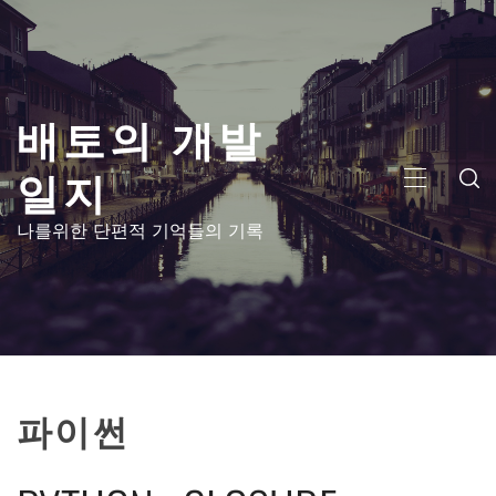
콘
텐
츠
로
배토의 개발
건
너
일지
뛰
주
기
메
나를위한 단편적 기억들의 기록
뉴
파이썬