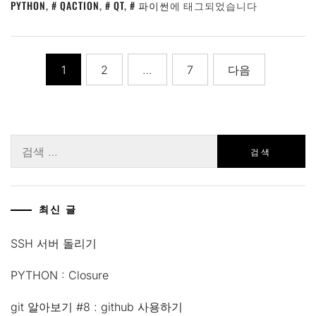
PYTHON
,
QACTION
,
QT
,
파이썬
에 태그되었습니다
글
1
2
…
7
다음
페
이
지
검
색:
매
김
최신 글
SSH 서버 돌리기
PYTHON : Closure
git 알아보기 #8 : github 사용하기