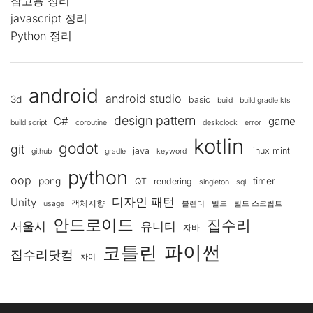
참고용 정리
javascript 정리
Python 정리
android
android studio
3d
basic
build
build.gradle.kts
design pattern
C#
game
build script
coroutine
deskclock
error
kotlin
godot
git
java
linux mint
github
gradle
keyword
python
oop
pong
timer
QT
rendering
singleton
sql
디자인 패턴
Unity
객체지향
usage
블렌더
빌드
빌드 스크립트
안드로이드
집수리
서울시
유니티
자바
코틀린
파이썬
집수리닷컴
차이