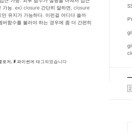
접근 가능. 외부 함수가 실행을 마쳐서 접근
S
ex) closure 간단히 말하면, closure
세트만 유지가 가능하다. 이런걸 어디다 쓸까
P
멤버함수를 불러야 하는 경우에 좀 더 간편히
g
gi
c
클로저
,
파이썬
에 태그되었습니다
보
관
함