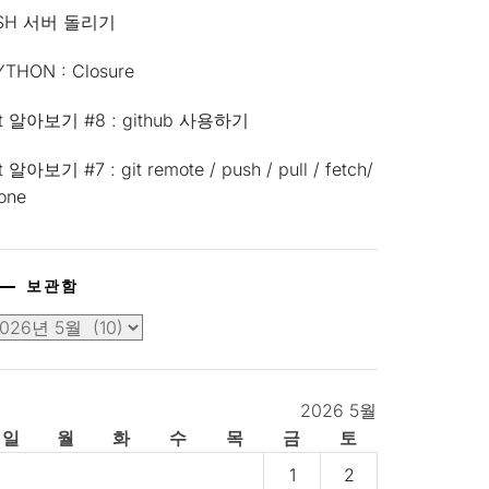
SH 서버 돌리기
YTHON : Closure
it 알아보기 #8 : github 사용하기
t 알아보기 #7 : git remote / push / pull / fetch/
lone
보관함
2026 5월
일
월
화
수
목
금
토
1
2