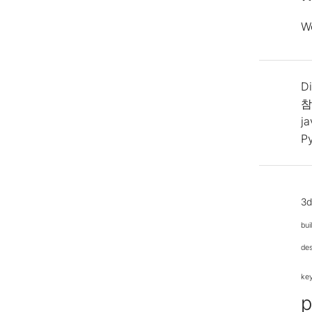
W
Di
참
j
P
3
bui
de
ke
p