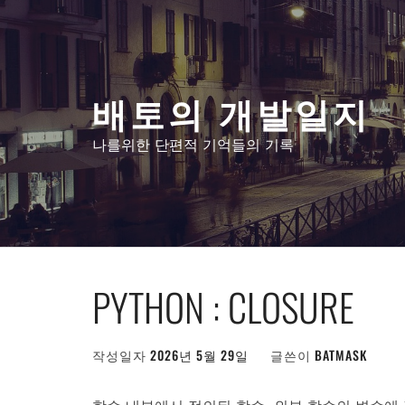
콘
텐
츠
로
배토의 개발일지
건
너
나를위한 단편적 기억들의 기록
뛰
기
PYTHON : CLOSURE
작성일자
2026년 5월 29일
글쓴이
BATMASK