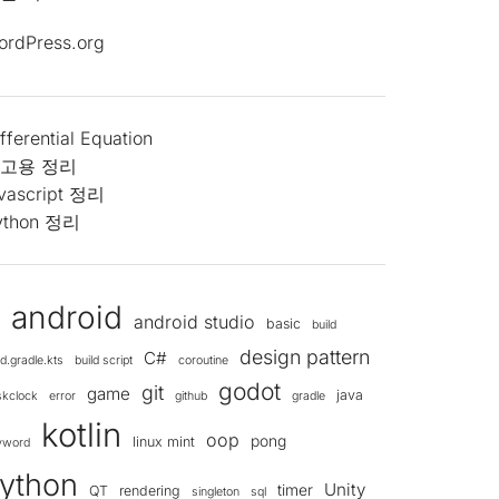
ordPress.org
fferential Equation
고용 정리
avascript 정리
ython 정리
android
android studio
d
basic
build
design pattern
C#
ld.gradle.kts
build script
coroutine
godot
git
game
java
skclock
error
github
gradle
kotlin
oop
pong
linux mint
yword
ython
Unity
timer
QT
rendering
singleton
sql