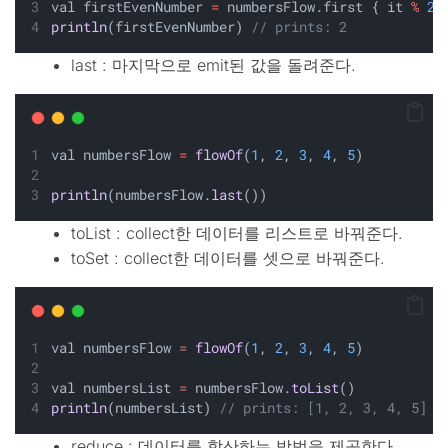
val firstEvenNumber 
=
 numbersFlow.first { it 
%
2
println
(firstEvenNumber) 
// prints: 2
last : 마지막으로 emit된 값을 돌려준다.
val numbersFlow 
=
flowOf
(
1
, 
2
, 
3
, 
4
, 
5
)
println
(numbersFlow.
last
())
toList : collect한 데이터를 리스트로 바꿔준다.
toSet : collect한 데이터를 셋으로 바꿔준다.
val numbersFlow 
=
flowOf
(
1
, 
2
, 
3
, 
4
, 
5
)
val numbersList 
=
 numbersFlow.
toList
()
println
(numbersList) 
// prints: [1, 2, 3, 4, 5]
reduce : 데이터를 합산하는 방법을 제공한다.