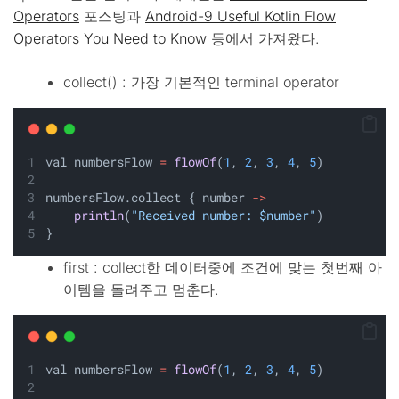
Operators
포스팅과
Android-9 Useful Kotlin Flow
Operators You Need to Know
등에서 가져왔다.
collect() : 가장 기본적인 terminal operator
val numbersFlow 
=
flowOf
(
1
, 
2
, 
3
, 
4
, 
5
)
numbersFlow.collect { number 
->
println
(
"Received number: $number"
)
}
first : collect한 데이터중에 조건에 맞는 첫번째 아
이템을 돌려주고 멈춘다.
val numbersFlow 
=
flowOf
(
1
, 
2
, 
3
, 
4
, 
5
)