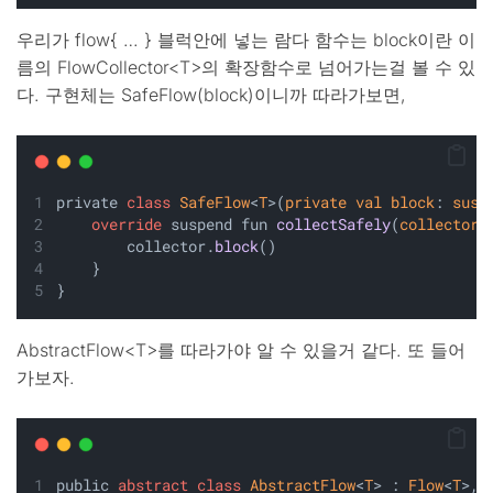
우리가 flow{ … } 블럭안에 넣는 람다 함수는 block이란 이
름의 FlowCollector<T>의 확장함수로 넘어가는걸 볼 수 있
다. 구현체는 SafeFlow(block)이니까 따라가보면,
private 
class
SafeFlow
<
T
>(
private
val
block
: 
susp
override
 suspend fun 
collectSafely
(
collector
:
        collector.
block
()
    }
}
AbstractFlow<T>를 따라가야 알 수 있을거 같다. 또 들어
가보자.
public 
abstract
class
AbstractFlow
<
T
> : 
Flow
<
T
>, 