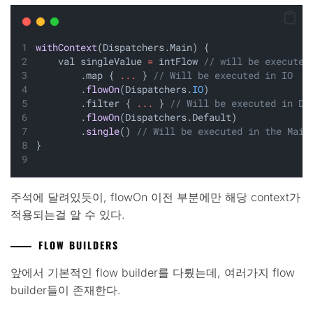
withContext
(Dispatchers.Main) {
    val singleValue 
=
 intFlow 
// will be executed
        .map { 
...
 } 
// Will be executed in IO
        .
flowOn
(Dispatchers.
IO
)
        .filter { 
...
 } 
// Will be executed in De
        .
flowOn
(Dispatchers.Default)
        .
single
() 
// Will be executed in the Main
}
주석에 달려있듯이, flowOn 이전 부분에만 해당 context가
적용되는걸 알 수 있다.
FLOW BUILDERS
앞에서 기본적인 flow builder를 다뤘는데, 여러가지 flow
builder들이 존재한다.