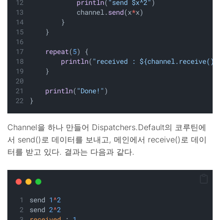
println
(
"send $x^2"
)
            channel.
send
(x
*
x)
        }
    }
repeat
(
5
) {
println
(
"received : ${channel.receive()}
    }
println
(
"Done!"
)
}
Channel을 하나 만들어 Dispatchers.Default의 코루틴에
서 send()로 데이터를 보내고, 메인에서 receive()로 데이
터를 받고 있다. 결과는 다음과 같다.
send 
1
^
2
send 
2
^
2
received
 : 
1