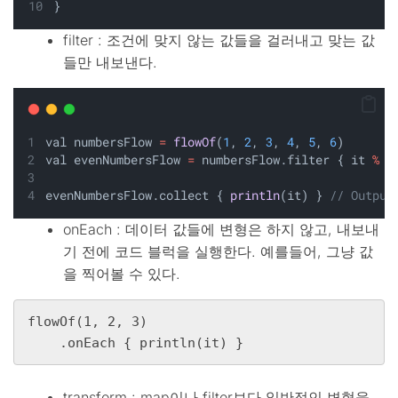
}
filter : 조건에 맞지 않는 값들을 걸러내고 맞는 값
들만 내보낸다.
val numbersFlow 
=
flowOf
(
1
, 
2
, 
3
, 
4
, 
5
, 
6
)
val evenNumbersFlow 
=
 numbersFlow.filter { it 
%
2
evenNumbersFlow.collect { 
println
(it) } 
// Output
onEach : 데이터 값들에 변형은 하지 않고, 내보내
기 전에 코드 블럭을 실행한다. 예를들어, 그냥 값
을 찍어볼 수 있다.
flowOf(1, 2, 3)

    .onEach { println(it) }
transform : map이나 filter보다 일반적인 변형을