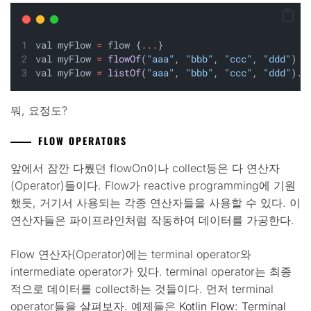
val myFlow 
=
 flow {
...
}
val myFlow 
=
flowOf
(
"aaa"
, 
"bbb"
, 
"ccc"
, 
"ddd"
)
val myFlow 
=
listOf
(
"aaa"
, 
"bbb"
, 
"ccc"
, 
"ddd"
).
a
뭐, 요정도?
FLOW OPERATORS
앞에서 잠깐 다뤘던 flowOn이나 collect등은 다 연산자
(Operator)들이다. Flow가 reactive programming에 기원
했듯, 거기서 사용되는 각종 연산자들을 사용할 수 있다. 이
연산자들은 파이프라인처럼 작동하여 데이터를 가공한다.
Flow 연산자(Operator)에는 terminal operator와
intermediate operator가 있다. terminal operator는 최종
적으로 데이터를 collect하는 것들이다. 먼저 terminal
operator들을 살펴보자. 예제들은
Kotlin Flow: Terminal