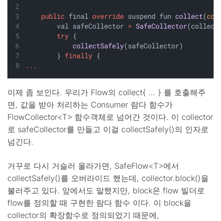
public
 final 
override
 suspend fun 
collect
(
col
        val safeCollector 
=
SafeCollector
(collect
try
 {
collectSafely
(safeCollector)
        } 
finally
 {
...
이제 좀 보인다. 우리가 Flow의 collect{ … } 를 호출해주
면, 값을 받아 처리하는 Consumer 람다 함수가
FlowCollector<T> 함수객체로 넘어간 것이다. 이 collector
로 safeCollector를 만들고 이걸 collectSafely()의 인자로
넘긴다.
거꾸로 다시 거슬러 올라가면, SafeFlow<T>에서
collectSafely()를 오버라이드 했는데, collector.block()을
불러주고 있다. 앞에서도 말했지만, block은 flow 빌더로
flow를 정의할 때 구현한 람다 함수 이다. 이 block을
collector의 확장함수로 정의되었기 때문에,