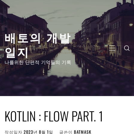
콘
텐
츠
로
배토의 개발
건
너
일지
뛰
주
기
메
나를위한 단편적 기억들의 기록
뉴
KOTLIN : FLOW PART. 1
작성일자
2023년 8월 1일
글쓴이
BATMASK