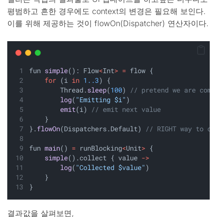
평범하고 흔한 경우에도 context의 변경은 필요해 보인다.
이를 위해 제공하는 것이 flowOn(Dispatcher) 연산자이다.
fun 
simple
(): Flow
<
Int
>
=
 flow {
for
 (i 
in
1..3
) {
        Thread.
sleep
(
100
) 
// pretend we are comp
log
(
"Emitting $i"
)
emit
(i) 
// emit next value
    }
}.
flowOn
(Dispatchers.Default) 
// RIGHT way to ch
fun 
main
() 
=
 runBlocking
<
Unit
>
 {
simple
().collect { value 
->
log
(
"Collected $value"
) 
    } 
}
결과값을 살펴보면,