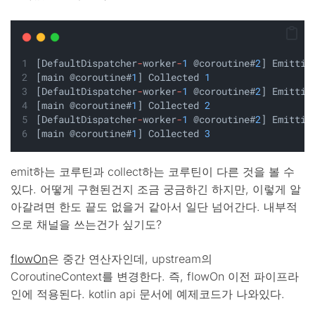
[DefaultDispatcher
-
worker
-
1
 @coroutine#
2
] Emittin
[main @coroutine#
1
] Collected 
1
[DefaultDispatcher
-
worker
-
1
 @coroutine#
2
] Emittin
[main @coroutine#
1
] Collected 
2
[DefaultDispatcher
-
worker
-
1
 @coroutine#
2
] Emittin
[main @coroutine#
1
] Collected 
3
emit하는 코루틴과 collect하는 코루틴이 다른 것을 볼 수
있다. 어떻게 구현된건지 조금 궁금하긴 하지만, 이렇게 알
아갈려면 한도 끝도 없을거 같아서 일단 넘어간다. 내부적
으로 채널을 쓰는건가 싶기도?
flowOn
은 중간 연산자인데, upstream의
CoroutineContext를 변경한다. 즉, flowOn 이전 파이프라
인에 적용된다. kotlin api 문서에 예제코드가 나와있다.