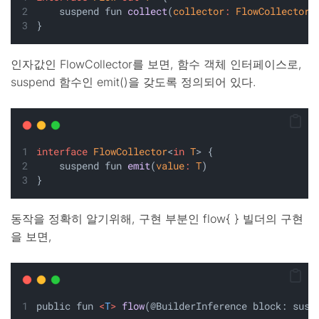
    suspend fun 
collect
(
collector
:
FlowCollector
<
}
인자값인 FlowCollector를 보면, 함수 객체 인터페이스로,
suspend 함수인 emit()을 갖도록 정의되어 있다.
interface
FlowCollector
<
in
T
> {
    suspend fun 
emit
(
value
:
T
)
}
동작을 정확히 알기위해, 구현 부분인 flow{ } 빌더의 구현
을 보면,
public fun 
<
T
>
flow
(@BuilderInference block: susp