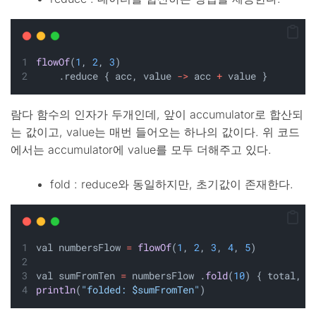
flowOf
(
1
, 
2
, 
3
)
    .reduce { acc, value 
->
 acc 
+
 value }
람다 함수의 인자가 두개인데, 앞이 accumulator로 합산되
는 값이고, value는 매번 들어오는 하나의 값이다. 위 코드
에서는 accumulator에 value를 모두 더해주고 있다.
fold : reduce와 동일하지만, 초기값이 존재한다.
val numbersFlow 
=
flowOf
(
1
, 
2
, 
3
, 
4
, 
5
)
val sumFromTen 
=
 numbersFlow .
fold
(
10
) { total, n
println
(
"folded: $sumFromTen"
)