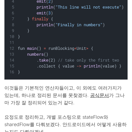
emit
(
2
) 
println
(
"This line will not execute"
)
emit
(
3
)    
    } 
finally
 {
println
(
"Finally in numbers"
)
    }
}
fun 
main
() 
=
 runBlocking
<
Unit
>
 {
numbers
() 
        .
take
(2) 
// take only the first two
        .collect { value 
->
println
(value) }
}  
이것들은 기본적인 연산자들이고, 이 외에도 여러가지가
있는데, 하나로 정리된 문서를 못찾겠다.
공식문서
가 그나
마 가장 잘 정리되어 있는거 같다.
요정도로 정리하고, 개별 포스팅으로 stateFlow와
sharedFlow를 다뤄보겠다. 안드로이드에서 어떻게 사용하
는지도 다뤄야겠네.