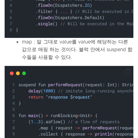
        .
flowOn
(Dispatchers.
IO
)
        .filter { 
...
 } 
// Will be executed in De
        .
flowOn
(Dispatchers.Default)
        .
single
() 
// Will be executed in the Main
}
map : 말 그대로 value를 value에 해당하는 다른
값으로 매핑 하는 것이다. 블럭 안에서 suspend 함
수들을 사용할 수 있다.
suspend fun 
performRequest
(request: Int): String
delay
(
1000
) 
// imitate long-running asynchro
return
"response $request"
}
fun 
main
() 
=
 runBlocking
<
Unit
>
 {
    (
1..3
).asFlow() 
// a flow of requests
        .map { request 
->
performRequest
(request
        .collect { response 
->
println
(response)