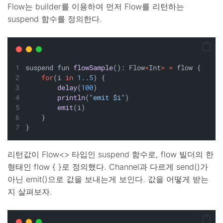
Flow는 builder를 이용하여 먼저 Flow를 리턴하는
suspend 함수를 정의한다.
suspend fun 
flowSample
(): Flow
<
Int
>
=
 flow {
for
(i 
in
1..5
) {
delay
(
100
)
println
(
"emit $i"
)
emit
(i)
    }
}
리턴값이 Flow<> 타입인 suspend 함수로, flow 빌더의 한
형태인 flow { }로 정의했다. Channel과 다르게 send()가
아닌 emit()으로 값을 보내는게 보인다. 값을 어떻게 받는
지 살펴보자.