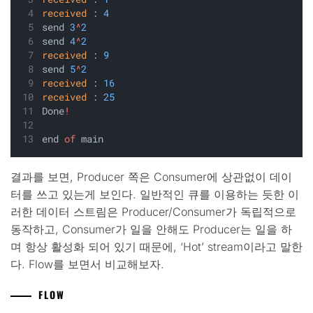
received
 : 
4
send 
3
^
2
send 
4
^
2
received
 : 
9
send 
5
^
2
received
 : 
16
received
 : 
25
Done
!
end 
of
 main
결과를 보면, Producer 쪽은 Consumer에 상관없이 데이
터를 쓰고 있는게 보인다. 일반적인 큐를 이용하는 듯한 이
러한 데이터 스트림은 Producer/Consumer가 독립적으로
동작하고, Consumer가 일을 안해도 Producer는 일을 하
며 항상 활성화 되어 있기 때문에, ‘Hot’ stream이라고 말한
다. Flow를 보면서 비교해보자.
FLOW