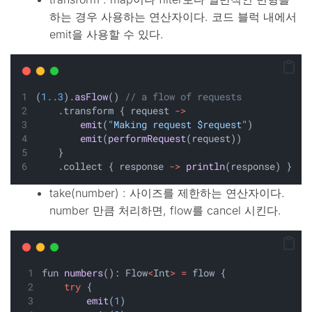
하는 경우 사용하는 연산자이다. 코드 블럭 내에서
emit을 사용할 수 있다.
(
1..3
).
asFlow
() 
// a flow of requests
    .transform { request 
->
emit
(
"Making request $request"
) 
emit
(
performRequest
(request)) 
    }
    .collect { response 
->
println
(response) }
take(number) : 사이즈를 제한하는 연산자이다.
number 만큼 처리하면, flow를 cancel 시킨다.
fun 
numbers
(): Flow
<
Int
>
=
 flow {
try
 {                          
emit
(
1
)