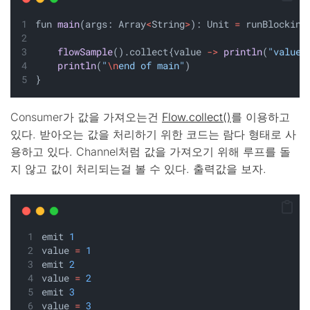
fun 
main
(args: Array
<
String
>
): Unit 
=
 runBlocking
flowSample
().collect{value 
->
println
(
"value 
println
(
"
\n
end of main"
)
}
Consumer가 값을 가져오는건
Flow.collect()
를 이용하고
있다. 받아오는 값을 처리하기 위한 코드는 람다 형태로 사
용하고 있다. Channel처럼 값을 가져오기 위해 루프를 돌
지 않고 값이 처리되는걸 볼 수 있다. 출력값을 보자.
emit 
1
value 
=
1
emit 
2
value 
=
2
emit 
3
value 
=
3