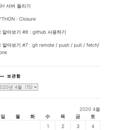
SH 서버 돌리기
YTHON : Closure
it 알아보기 #8 : github 사용하기
t 알아보기 #7 : git remote / push / pull / fetch/
lone
보관함
2020 4월
일
월
화
수
목
금
토
1
2
3
4