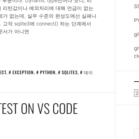
분이다. Dynamic type언어다 보니, 리
S
시 리턴값이나 예외처리에 대해 언급이 없는
제가 없는데, 실무 수준의 완성도에선 실패나
P
sqlite3에 connect() 하는 단계에서
 문서가 아니면
g
gi
c
ECT
,
EXCEPTION
,
PYTHON
,
SQLITE3
,
데이
보
관
TEST ON VS CODE
함