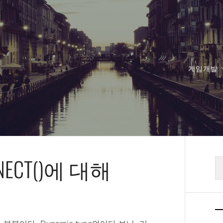
게임개발
ONNECT()에 대해
검
색