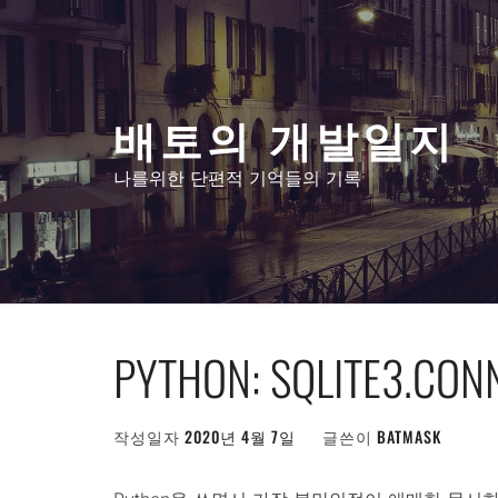
콘
텐
츠
로
배토의 개발일지
건
너
나를위한 단편적 기억들의 기록
뛰
기
PYTHON: SQLITE3.C
작성일자
2020년 4월 7일
글쓴이
BATMASK