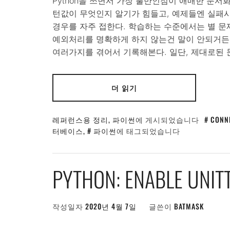
Python을 쓰면서 가장 불만인점이 애매한 문서화 부
턴값이 무엇인지 알기가 힘들고, 예제들엔 실패
경우를 자주 접한다. 학습하는 수준에서는 별 문
예외처리를 명확하게 하지 않는건 말이 안되거든. 고작 
여러가지를 겪어서 기록해본다. 일단, 제대로된
더 읽기
레퍼런스용 정리
,
파이썬
에 게시되었습니다
CONN
터베이스
,
파이썬
에 태그되었습니다
PYTHON: ENABLE UNIT
작성일자
2020년 4월 7일
글쓴이
BATMASK