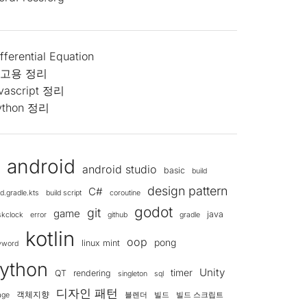
fferential Equation
고용 정리
avascript 정리
ython 정리
android
android studio
d
basic
build
design pattern
C#
ld.gradle.kts
build script
coroutine
godot
git
game
java
skclock
error
github
gradle
kotlin
oop
pong
linux mint
yword
ython
Unity
timer
QT
rendering
singleton
sql
디자인 패턴
객체지향
age
블렌더
빌드
빌드 스크립트