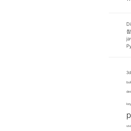
Di
참
j
P
3
bui
de
ke
p
us