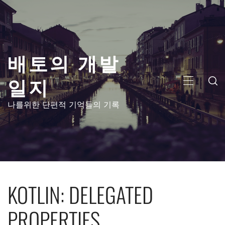
콘
텐
츠
로
배토의 개발
건
너
일지
뛰
주
기
메
나를위한 단편적 기억들의 기록
뉴
KOTLIN: DELEGATED
PROPERTIES