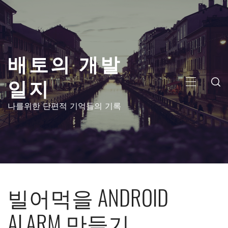
콘
텐
츠
로
배토의 개발
건
너
일지
뛰
주
기
메
나를위한 단편적 기억들의 기록
뉴
빌어먹을 ANDROID
ALARM 만들기