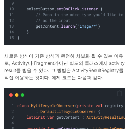
    selectButton.
setOnClickListener
 {
// Pass in the mime type you'd like to a
// as the input
        getContent.
launch
(
"image/*"
)
    }
}
새로운 방식이 기존 방식과 완전히 차별화 될 수 있는 이유
로, Activity나 Fragment가아닌 별도의 클래스에서 activity
result를 받을 수 있다. 그 방법은 ActivityResultRegistry를
직접 이용하는 것이다. 예제 코드는 다음과 같다.
class
MyLifecycleObserver
(
private
val
 registry :
        : 
DefaultLifecycleObserver
 {
lateinit
var
 getContent : 
ActivityResultLaun
override
fun
onCreate
(owner: 
LifecycleOwner
)