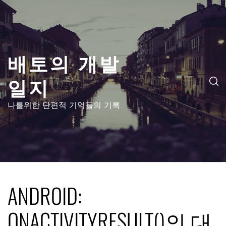
콘
텐
츠
로
배토의 개발
건
너
일지
뛰
주
기
메
나를위한 단편적 기억들의 기록
뉴
ANDROID:
ONACTIVITYRESULT()의 대