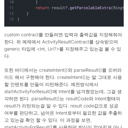
        }
return
 result?.
getParcelableExtra
(Ringto
    }
}
custom contract를 만들려면 입력과 출력값을 지정해줘야
한다. 위 예제에서 ActivityResultContract를 상속받으며
generic 타입에 <Int, Uri?>를 지정해주고 있는걸 볼 수 있
다.
또한 바디에서는 createIntent()와 parseResult()를 오버라
이드 해서 구현해야 한다. createIntent()는 말 그대로 사용
할 인텐트를 만들어 리턴해준다. 예전방식에서
startActivityForResult()에 Intent를 넘겨줬었는데, 그걸 생
각하면 된다. parseResult()는 resultCode와 Intent형태의
result가 리턴되는걸 알 수 있다. result code값으로 성공
여부를 판단하고, 넘어온 Intent로부터 필요한 값을 추출하
고 있는걸 확인 할 수 있다. 이 과정을 보면,
startActivityForResult()를 사용하던 방식이 없어진게 아니