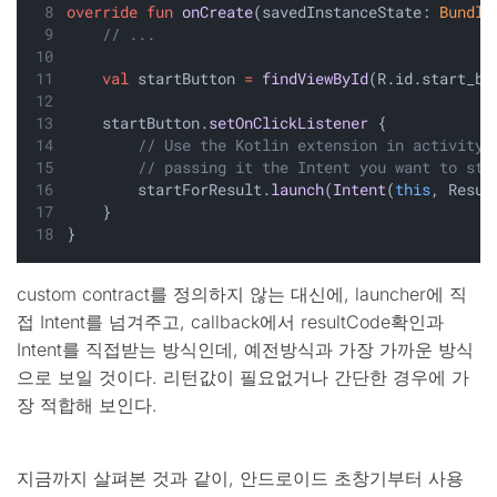
override
fun
onCreate
(savedInstanceState: 
Bundle
// ...
val
 startButton 
=
findViewById
(R.id.start_bu
    startButton.
setOnClickListener
 {
// Use the Kotlin extension in activity-
// passing it the Intent you want to sta
        startForResult.
launch
(
Intent
(
this
, Resul
    }
}
custom contract를 정의하지 않는 대신에, launcher에 직
접 Intent를 넘겨주고, callback에서 resultCode확인과
Intent를 직접받는 방식인데, 예전방식과 가장 가까운 방식
으로 보일 것이다. 리턴값이 필요없거나 간단한 경우에 가
장 적합해 보인다.
지금까지 살펴본 것과 같이, 안드로이드 초창기부터 사용