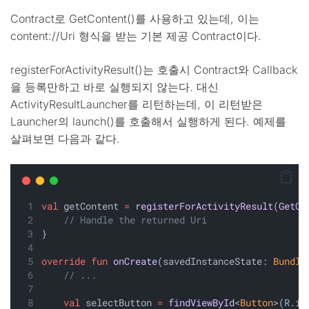
Contract로 GetContent()를 사용하고 있는데, 이는
content://Uri 형식을 받는 기본 제공 Contract이다.
registerForActivityResult()는 호출시 Contract와 Callback
을 등록만하고 바로 실행되지 않는다. 대신
ActivityResultLauncher를 리턴하는데, 이 리턴받은
Launcher의 launch()를 호출해서 실행하게 된다. 예제를
살펴보면 다음과 같다.
val
 getContent 
=
registerForActivityResult
(
GetCo
// Handle the returned Uri
}
override
fun
onCreate
(savedInstanceState: 
Bundle
// ...
val
 selectButton 
=
findViewById
<
Button
>(R.id