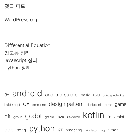
댓글 피드
WordPress.org
Differential Equation
참고용 정리
javascript 정리
Python 정리
android
android studio
3d
basic
build
build.gradle.kts
design pattern
C#
game
build script
coroutine
deskclock
error
kotlin
godot
git
java
linux mint
github
gradle
keyword
python
oop
pong
timer
QT
rendering
singleton
sql