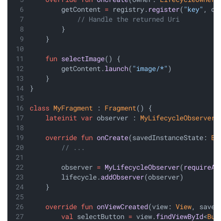
        getContent 
=
 registry.
register
(
"key"
, ow
// Handle the returned Uri
        }
    }
fun
selectImage
() {
        getContent.
launch
(
"image/*"
)
    }
}
class
MyFragment
 : 
Fragment
() {
lateinit
var
 observer : 
MyLifecycleObserver
override
fun
onCreate
(savedInstanceState: 
Bu
// ...
        observer 
=
MyLifecycleObserver
(
requireAc
        lifecycle.
addObserver
(observer)
    }
override
fun
onViewCreated
(view: 
View
, saved
val
 selectButton 
=
 view.
findViewById
<
But