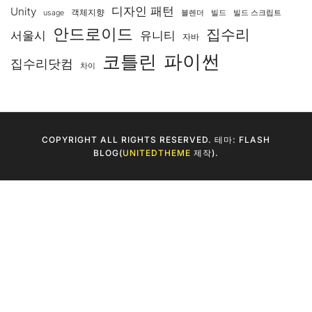
디자인 패턴
Unity
객체지향
usage
블렌더
빌드
빌드 스크립트
안드로이드
집수리
서울시
유니티
자바
코틀린
파이썬
집수리닷컴
차이
COPYRIGHT ALL RIGHTS RESERVED. 테마: FLASH
BLOG(
UNITEDTHEME
제작).