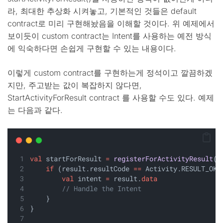
라, 최대한 추상화 시켜놓고, 기본적인 것들은 default
contract로 미리 구현해놨음을 이해할 것이다. 위 예제에서
보이듯이 custom contract는 Intent를 사용하는 예전 방식
에 익숙하다면 손쉽게 구현할 수 있는 내용이다.
이렇게 custom contract를 구현하는게 정석이고 깔끔하겠
지만, 주고받는 값이 복잡하지 않다면,
StartActivityForResult contract 를 사용할 수도 있다. 예제
는 다음과 같다.
val
 startForResult 
=
registerForActivityResult
(
S
if
 (result.resultCode 
==
 Activity.RESULT_OK)
val
 intent 
=
 result.
data
// Handle the Intent
    }
}