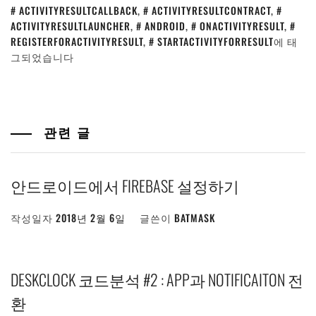
ACTIVITYRESULTCALLBACK
,
ACTIVITYRESULTCONTRACT
,
ACTIVITYRESULTLAUNCHER
,
ANDROID
,
ONACTIVITYRESULT
,
REGISTERFORACTIVITYRESULT
,
STARTACTIVITYFORRESULT
에 태
그되었습니다
관련 글
안드로이드에서 FIREBASE 설정하기
작성일자
2018년 2월 6일
글쓴이
BATMASK
DESKCLOCK 코드분석 #2 : APP과 NOTIFICAITON 전
환