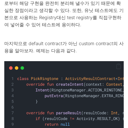
로부터 해당 구현을 완전히 분리해 낼수가 있기 때문에 확
실한 장점이라고 생각할 수 있다. 또한, 유닛 테스트에도 기
본으로 사용하는 Registry대신 test registry를 직접구현하
여 넣어줄 수 있어 테스트에 용이하다.
마지막으로 default contract가 아닌 custom contract의 사
용을 알아보자. 예제는 다음과 같다.
class
PickRingtone
 : 
ActivityResultContract
<
Int
,
override
fun
createIntent
(context: 
Context
, 
Intent
(RingtoneManager.ACTION_RINGTONE_P
putExtra
(RingtoneManager.EXTRA_RINGT
        }
override
fun
parseResult
(resultCode: 
Int
, re
if
 (resultCode 
!=
 Activity.RESULT_OK) {
return
null