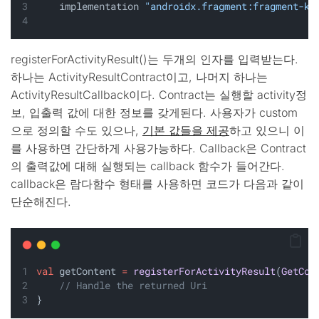
    implementation 
"androidx.fragment:fragment-kt
registerForActivityResult()는 두개의 인자를 입력받는다.
하나는 ActivityResultContract이고, 나머지 하나는
ActivityResultCallback이다. Contract는 실행할 activity정
보, 입출력 값에 대한 정보를 갖게된다. 사용자가 custom
으로 정의할 수도 있으나,
기본 값들을 제공
하고 있으니 이
를 사용하면 간단하게 사용가능하다. Callback은 Contract
의 출력값에 대해 실행되는 callback 함수가 들어간다.
callback은 람다함수 형태를 사용하면 코드가 다음과 같이
단순해진다.
val
 getContent 
=
registerForActivityResult
(
GetCon
// Handle the returned Uri
}