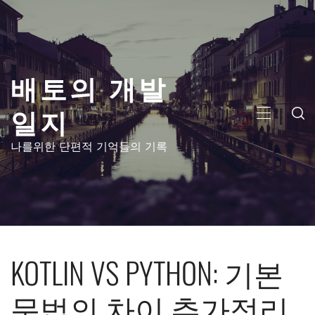
콘
텐
츠
로
배토의 개발
건
너
일지
뛰
주
기
메
나를위한 단편적 기억들의 기록
뉴
KOTLIN VS PYTHON: 기본
문법의 차이 추가정리