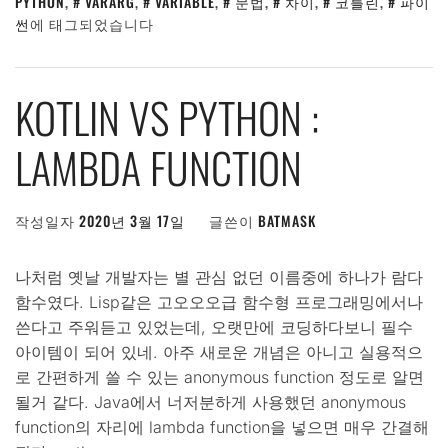
PYTHON
,
VARARG
,
VARIABLE
,
문법
,
차이
,
코틀린
,
파이
썬
에 태그되었습니다
KOTLIN VS PYTHON :
LAMBDA FUNCTION
작성일자
2020년 3월 17일
글쓴이
BATMASK
나처럼 옛날 개발자는 별 관심 없던 이름중에 하나가 람다
함수였다. Lisp같은 고오오오급 함수형 프로그래밍에서나
쓴다고 주워듣고 있었는데, 오랫만에 코딩하다보니 필수
아이템이 되어 있네. 아주 새로운 개념은 아니고 실용적으
로 간편하게 쓸 수 있는 anonymous function 정도로 알면
될거 같다. Java에서 너저분하게 사용했던 anonymous
function의 자리에 lambda function을 넣으면 매우 간결해