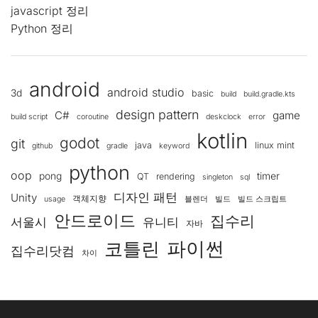
javascript 정리
Python 정리
android
android studio
3d
basic
build
build.gradle.kts
design pattern
C#
game
build script
coroutine
deskclock
error
kotlin
godot
git
java
linux mint
github
gradle
keyword
python
oop
pong
timer
QT
rendering
singleton
sql
디자인 패턴
Unity
객체지향
usage
블렌더
빌드
빌드 스크립트
안드로이드
집수리
서울시
유니티
자바
코틀린
파이썬
집수리닷컴
차이