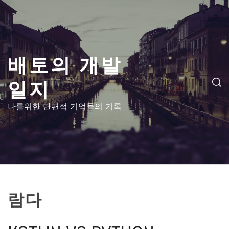
콘
텐
츠
로
배토의 개발
건
너
일지
뛰
주
기
메
나를위한 단편적 기억들의 기록
뉴
람다