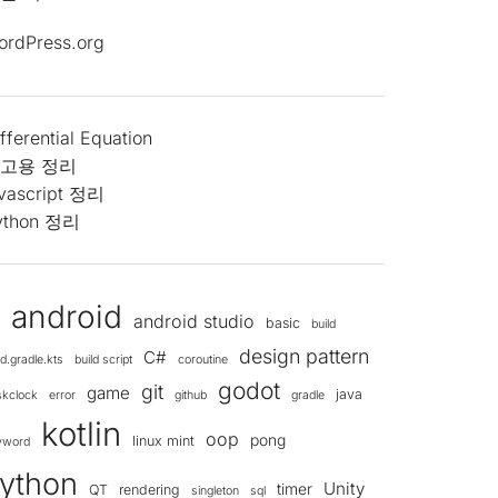
ordPress.org
fferential Equation
고용 정리
avascript 정리
ython 정리
android
android studio
d
basic
build
design pattern
C#
ld.gradle.kts
build script
coroutine
godot
git
game
java
skclock
error
github
gradle
kotlin
oop
pong
linux mint
yword
ython
Unity
timer
QT
rendering
singleton
sql