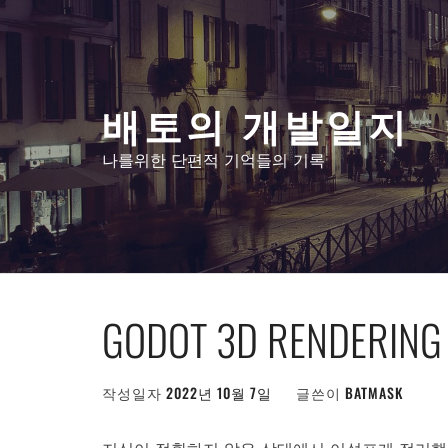
콘
텐
츠
로
배토의 개발일지
건
너
나를위한 단편적 기억들의 기록
뛰
기
GODOT 3D RENDERING #
작성일자
2022년 10월 7일
글쓴이
BATMASK