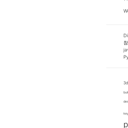
W
Di
참
j
P
3
bui
de
ke
p