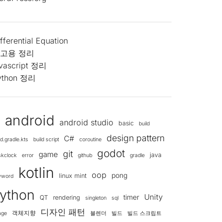
fferential Equation
고용 정리
avascript 정리
ython 정리
android
android studio
d
basic
build
design pattern
C#
ld.gradle.kts
build script
coroutine
godot
git
game
java
skclock
error
github
gradle
kotlin
oop
pong
linux mint
yword
ython
Unity
timer
QT
rendering
singleton
sql
디자인 패턴
객체지향
age
블렌더
빌드
빌드 스크립트