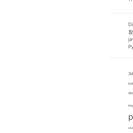
Di
참
j
P
3
bui
de
ke
p
us