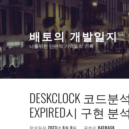
콘
텐
츠
로
배토의 개발일지
건
너
나를위한 단편적 기억들의 기록
뛰
기
DESKCLOCK 코드분석 #
EXPIRED시 구현 분
작성일자
2023년 6월 6일
글쓴이
BATMASK