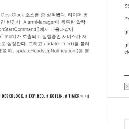
S
skClock 소스를 좀 살펴봤다. 타이머 동
P
간 변경시, AlarmManager에 등록한 알람
onStartCommand()에서 다음과같이
g
expreTimer()가 호출되고 실행중인 서비스가 저
설정한다. 그리고 updateTimer()를 불러
gi
 때, updateHeadsUpNotification()을 불
c
보
관
DESKCLOCK
,
EXPIRED
,
KOTLIN
,
TIMER
에 태
함