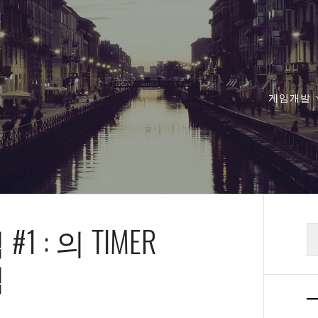
게임개발
1 : 의 TIMER
검
색
석