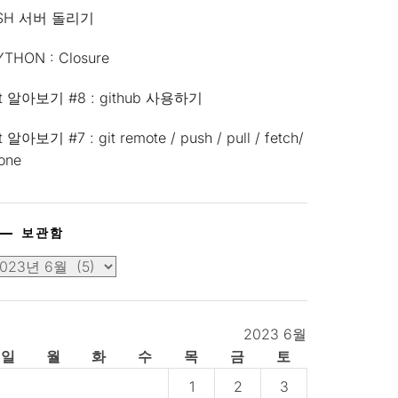
SH 서버 돌리기
YTHON : Closure
it 알아보기 #8 : github 사용하기
t 알아보기 #7 : git remote / push / pull / fetch/
lone
보관함
2023 6월
일
월
화
수
목
금
토
1
2
3