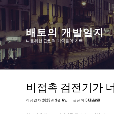
콘
텐
츠
로
배토의 개발일지
건
너
나를위한 단편적 기억들의 기록
뛰
기
비접촉 검전기가 
작성일자
2025년 9월 6일
글쓴이
BATMASK