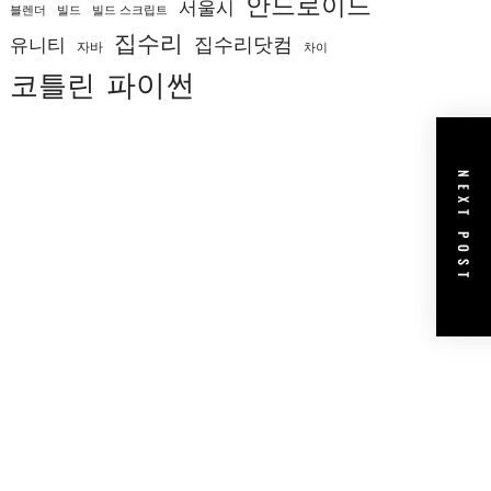
안드로이드
서울시
블렌더
빌드
빌드 스크립트
집수리
집수리닷컴
유니티
자바
차이
코틀린
파이썬
NEXT POST