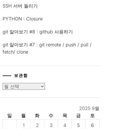
SSH 서버 돌리기
PYTHON : Closure
git 알아보기 #8 : github 사용하기
git 알아보기 #7 : git remote / push / pull /
fetch/ clone
보관함
보
관
함
2025 9월
일
월
화
수
목
금
토
1
2
3
4
5
6