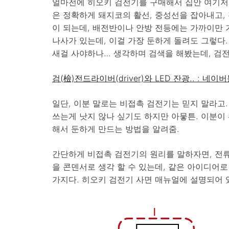
얼마전에 히오키 검전기를 구매해서 집안 여기저
은 정확하게 돼지코의 활선, 중성선을 잡아내고,
이 되는데, 배전반이나 안방 전등에는 가까이만
나사가 있는데, 이걸 가장 둔하게 돌려도 그렇다
새걸 사야하나… 생각하며 검색을 해봤는데, 검전
검(檢)전드라이버(driver)와 LED 잔광.. : 네
일단, 이분 말로는 비접촉 검전기는 믿지 말라고
쓰는게 낫지 않나 싶기도 하지만 아뭏튼. 이분이 
해서 둔하게 만드는 방법을 알려줌.
간단하게 비접촉 검전기의 원리를 말하자면, 전
을 콘덴서로 생각 할 수 있는데, 같은 아이디어로
가지다. 히오키 검전기 사면 매뉴얼에 설명되어 