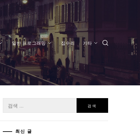
일반 프로그래밍
집수리
기타
검
색:
최신 글