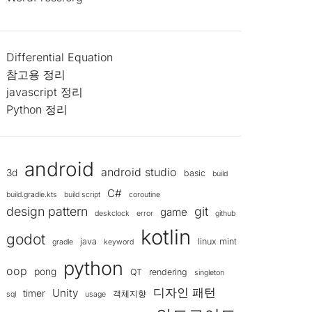
Differential Equation
참고용 정리
javascript 정리
Python 정리
android
android studio
3d
basic
build
C#
build.gradle.kts
build script
coroutine
design pattern
git
game
deskclock
error
github
kotlin
godot
java
linux mint
gradle
keyword
python
oop
pong
QT
rendering
singleton
디자인 패턴
Unity
timer
객체지향
sql
usage