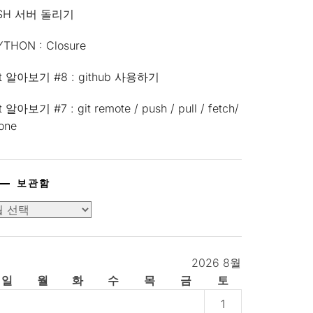
SH 서버 돌리기
YTHON : Closure
it 알아보기 #8 : github 사용하기
t 알아보기 #7 : git remote / push / pull / fetch/
lone
보관함
2026 8월
일
월
화
수
목
금
토
1