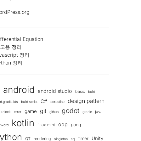
ordPress.org
fferential Equation
고용 정리
avascript 정리
ython 정리
android
android studio
d
basic
build
design pattern
C#
ld.gradle.kts
build script
coroutine
godot
git
game
java
skclock
error
github
gradle
kotlin
oop
pong
linux mint
yword
ython
Unity
timer
QT
rendering
singleton
sql