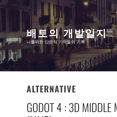
콘
텐
츠
로
배토의 개발일지
건
너
나를위한 단편적 기억들의 기록
뛰
기
ALTERNATIVE
GODOT 4 : 3D MIDDLE