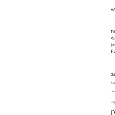
W
Di
참
j
P
3
bui
de
ke
p