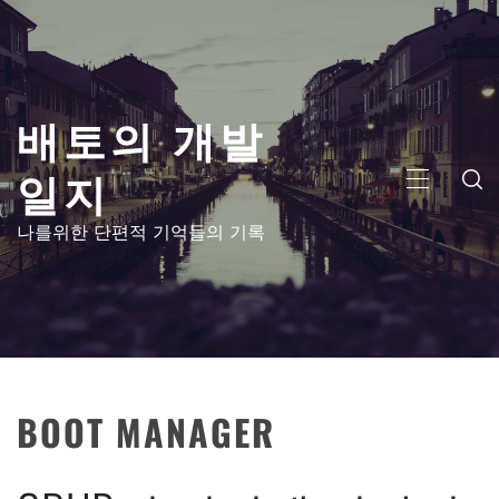
콘
텐
츠
로
배토의 개발
건
너
일지
뛰
주
기
메
나를위한 단편적 기억들의 기록
뉴
BOOT MANAGER