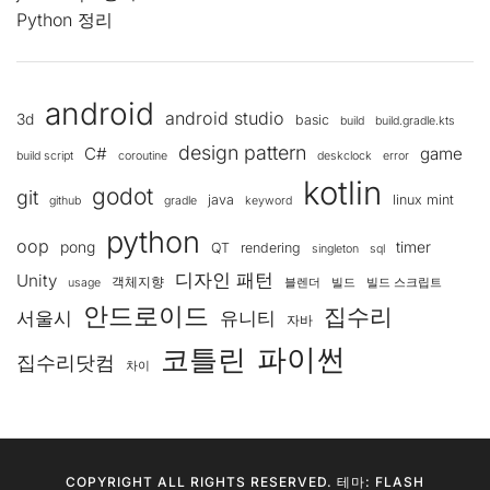
Python 정리
android
android studio
3d
basic
build
build.gradle.kts
design pattern
C#
game
build script
coroutine
deskclock
error
kotlin
godot
git
java
linux mint
github
gradle
keyword
python
oop
pong
timer
QT
rendering
singleton
sql
디자인 패턴
Unity
객체지향
usage
블렌더
빌드
빌드 스크립트
안드로이드
집수리
서울시
유니티
자바
코틀린
파이썬
집수리닷컴
차이
COPYRIGHT ALL RIGHTS RESERVED. 테마: FLASH