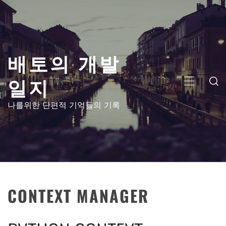
콘
텐
츠
로
배토의 개발
건
너
일지
뛰
주
기
메
나를위한 단편적 기억들의 기록
뉴
CONTEXT MANAGER