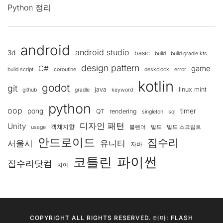
Python 정리
android
android studio
3d
basic
build
build.gradle.kts
design pattern
C#
game
build script
coroutine
deskclock
error
kotlin
godot
git
java
linux mint
github
gradle
keyword
python
oop
pong
timer
QT
rendering
singleton
sql
디자인 패턴
Unity
객체지향
usage
블렌더
빌드
빌드 스크립트
안드로이드
집수리
서울시
유니티
자바
코틀린
파이썬
집수리닷컴
차이
COPYRIGHT ALL RIGHTS RESERVED. 테마: FLASH