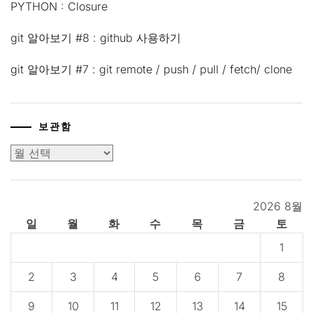
PYTHON : Closure
git 알아보기 #8 : github 사용하기
git 알아보기 #7 : git remote / push / pull / fetch/ clone
보관함
보
관
함
2026 8월
일
월
화
수
목
금
토
1
2
3
4
5
6
7
8
9
10
11
12
13
14
15