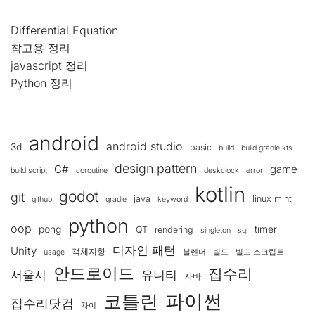
Differential Equation
참고용 정리
javascript 정리
Python 정리
android
android studio
3d
basic
build
build.gradle.kts
design pattern
C#
game
build script
coroutine
deskclock
error
kotlin
godot
git
java
linux mint
github
gradle
keyword
python
oop
pong
timer
QT
rendering
singleton
sql
디자인 패턴
Unity
객체지향
usage
블렌더
빌드
빌드 스크립트
안드로이드
집수리
서울시
유니티
자바
코틀린
파이썬
집수리닷컴
차이