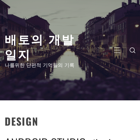
콘
텐
츠
로
배토의 개발
건
너
일지
뛰
주
기
메
나를위한 단편적 기억들의 기록
뉴
DESIGN