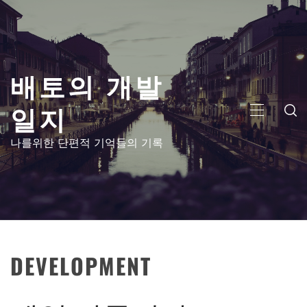
콘
텐
츠
로
배토의 개발
건
너
일지
뛰
주
기
메
나를위한 단편적 기억들의 기록
뉴
DEVELOPMENT