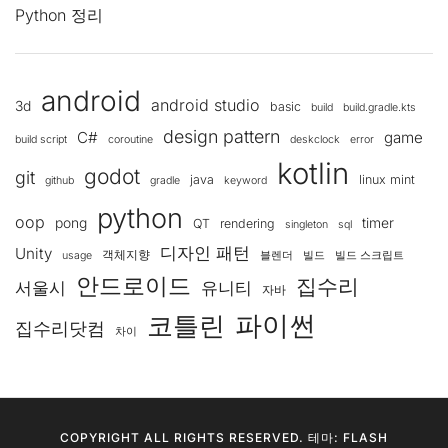
Python 정리
android
android studio
3d
basic
build
build.gradle.kts
design pattern
C#
game
build script
coroutine
deskclock
error
kotlin
godot
git
java
linux mint
github
gradle
keyword
python
oop
pong
timer
QT
rendering
singleton
sql
디자인 패턴
Unity
객체지향
usage
블렌더
빌드
빌드 스크립트
안드로이드
집수리
서울시
유니티
자바
코틀린
파이썬
집수리닷컴
차이
COPYRIGHT ALL RIGHTS RESERVED. 테마: FLASH