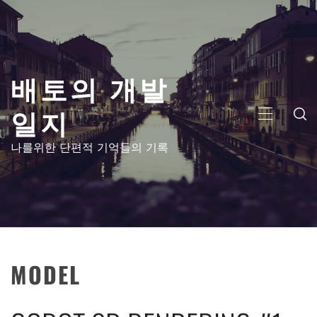
콘
텐
츠
로
배토의 개발
건
너
일지
뛰
주
기
메
나를위한 단편적 기억들의 기록
뉴
MODEL