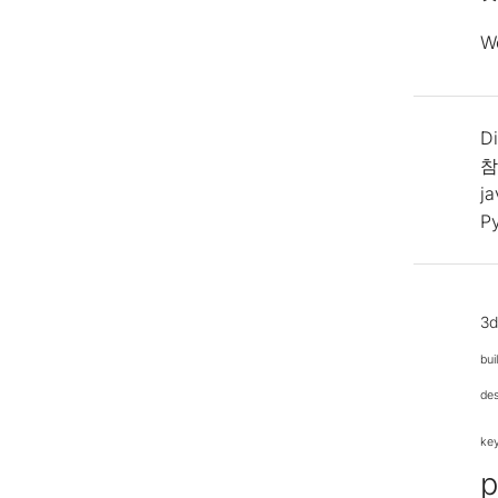
W
Di
참
j
P
3
bui
de
ke
p