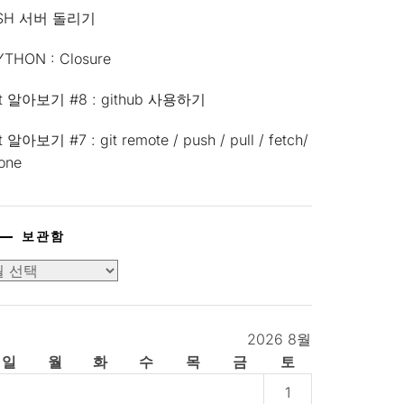
SH 서버 돌리기
YTHON : Closure
it 알아보기 #8 : github 사용하기
t 알아보기 #7 : git remote / push / pull / fetch/
lone
보관함
2026 8월
일
월
화
수
목
금
토
1