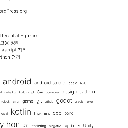
ordPress.org
fferential Equation
고용 정리
avascript 정리
ython 정리
android
android studio
d
basic
build
design pattern
C#
ld.gradle.kts
build script
coroutine
godot
git
game
java
skclock
error
github
gradle
kotlin
oop
pong
linux mint
yword
ython
Unity
timer
QT
rendering
singleton
sql