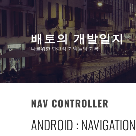
콘
텐
츠
로
배토의 개발일지
건
너
나를위한 단편적 기억들의 기록
뛰
기
NAV CONTROLLER
ANDROID : NAVIGATION