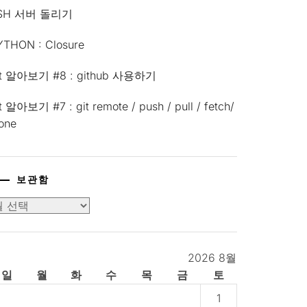
SH 서버 돌리기
YTHON : Closure
it 알아보기 #8 : github 사용하기
t 알아보기 #7 : git remote / push / pull / fetch/
lone
보관함
2026 8월
일
월
화
수
목
금
토
1