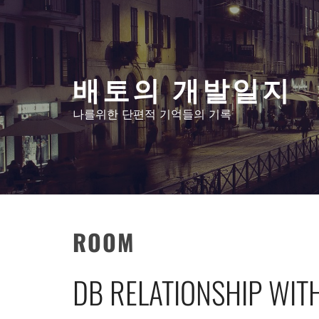
콘
텐
츠
로
배토의 개발일지
건
너
나를위한 단편적 기억들의 기록
뛰
기
ROOM
DB RELATIONSHIP WI