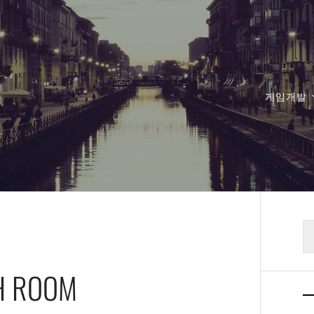
게임개발
검
색
TH ROOM