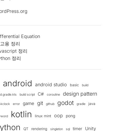
ordPress.org
fferential Equation
고용 정리
avascript 정리
ython 정리
android
android studio
d
basic
build
design pattern
C#
ld.gradle.kts
build script
coroutine
godot
git
game
java
skclock
error
github
gradle
kotlin
oop
pong
linux mint
yword
ython
Unity
timer
QT
rendering
singleton
sql