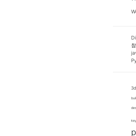
W
Di
참
j
P
3
bui
de
ke
p