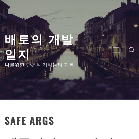
콘
텐
츠
로
배토의 개발
건
너
일지
뛰
주
기
메
나를위한 단편적 기억들의 기록
뉴
SAFE ARGS