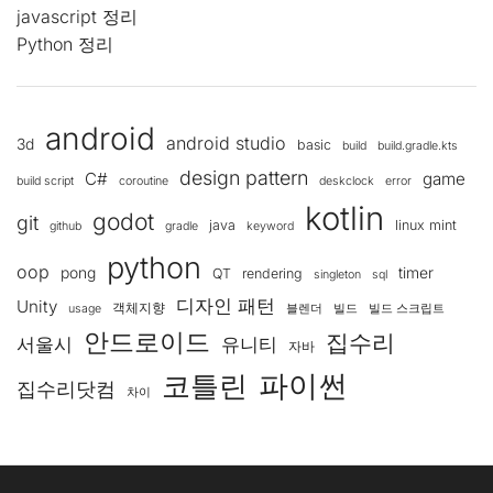
javascript 정리
Python 정리
android
android studio
3d
basic
build
build.gradle.kts
design pattern
C#
game
build script
coroutine
deskclock
error
kotlin
godot
git
java
linux mint
github
gradle
keyword
python
oop
pong
timer
QT
rendering
singleton
sql
디자인 패턴
Unity
객체지향
usage
블렌더
빌드
빌드 스크립트
안드로이드
집수리
서울시
유니티
자바
코틀린
파이썬
집수리닷컴
차이