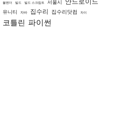
안드로이드
서울시
블렌더
빌드
빌드 스크립트
집수리
집수리닷컴
유니티
자바
차이
코틀린
파이썬