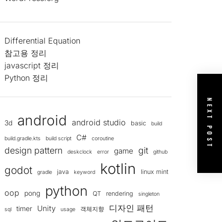
Differential Equation
참고용 정리
javascript 정리
Python 정리
NEXT POST
android
android studio
3d
basic
build
C#
build.gradle.kts
build script
coroutine
design pattern
git
game
deskclock
error
github
kotlin
godot
java
linux mint
gradle
keyword
python
oop
pong
QT
rendering
singleton
디자인 패턴
Unity
timer
객체지향
sql
usage