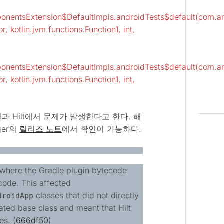
onentsExtension$DefaultImpls.androidTests$default(com.an
, kotlin.jvm.functions.Function1, int,
onentsExtension$DefaultImpls.androidTests$default(com.an
, kotlin.jvm.functions.Function1, int,
 Hilt에서 문제가 발생한다고 한다. 해
ger의
릴리즈 노트
에서 확인이 가능하다.
+ where the Gradle plugin bytecode
code. This affected
classes that did not directly
droidApp
ated base class and meant that Hilt
es. (
666df50
)