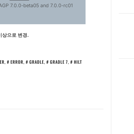
h AGP 7.0.0-beta05 and 7.0.0-rc01
1 이상으로 변경.
ER
,
ERROR
,
GRADLE
,
GRADLE 7
,
HILT