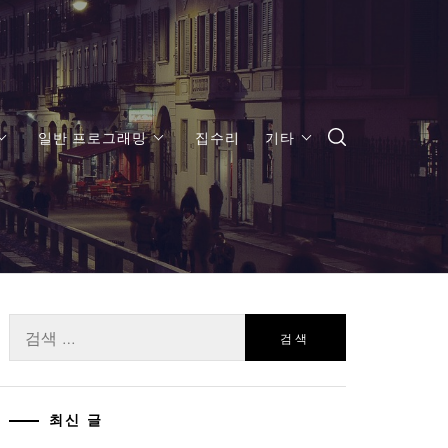
일반 프로그래밍
집수리
기타
검
색:
최신 글