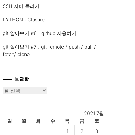
SSH 서버 돌리기
PYTHON : Closure
git 알아보기 #8 : github 사용하기
git 알아보기 #7 : git remote / push / pull /
fetch/ clone
보관함
보
관
함
2021 7월
일
월
화
수
목
금
토
1
2
3