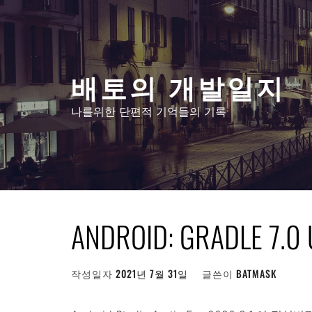
콘
텐
츠
로
배토의 개발일지
건
너
나를위한 단편적 기억들의 기록
뛰
기
ANDROID: GRADLE 7
작성일자
2021년 7월 31일
글쓴이
BATMASK