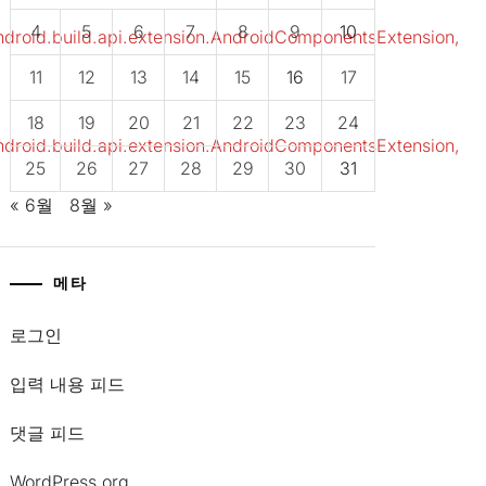
4
5
6
7
8
9
10
droid.build.api.extension.AndroidComponentsExtension,
11
12
13
14
15
16
17
18
19
20
21
22
23
24
droid.build.api.extension.AndroidComponentsExtension,
25
26
27
28
29
30
31
« 6월
8월 »
메타
로그인
입력 내용 피드
댓글 피드
WordPress.org