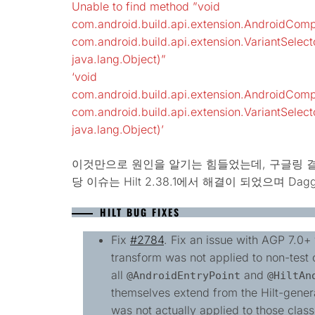
Unable to find method ”void
com.android.build.api.extension.AndroidComp
com.android.build.api.extension.VariantSelector
java.lang.Object)”
‘void
com.android.build.api.extension.AndroidComp
com.android.build.api.extension.VariantSelector
java.lang.Object)’
이것만으로 원인을 알기는 힘들었는데, 구글링 결과
당 이슈는 Hilt 2.38.1에서 해결이 되었으며 Dag
HILT BUG FIXES
Fix
#2784
. Fix an issue with AGP 7.0
transform was not applied to non-test 
all
and
@AndroidEntryPoint
@HiltAn
themselves extend from the Hilt-gener
was not actually applied to those class