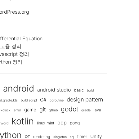
ordPress.org
fferential Equation
고용 정리
avascript 정리
ython 정리
android
android studio
d
basic
build
design pattern
C#
ld.gradle.kts
build script
coroutine
godot
git
game
java
skclock
error
github
gradle
kotlin
oop
pong
linux mint
yword
ython
Unity
timer
QT
rendering
singleton
sql