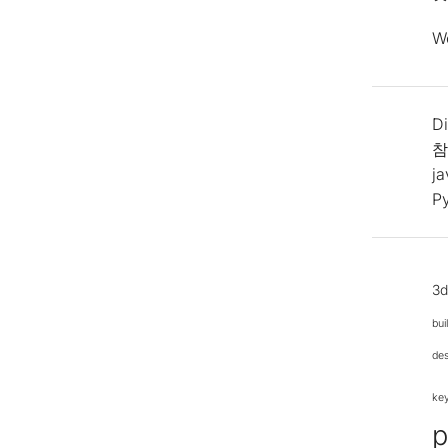
W
Di
참
j
P
3
bui
de
ke
p