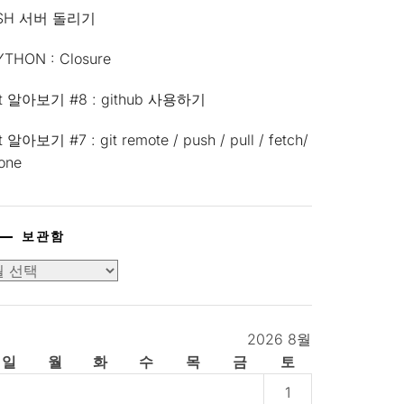
SH 서버 돌리기
YTHON : Closure
it 알아보기 #8 : github 사용하기
t 알아보기 #7 : git remote / push / pull / fetch/
lone
보관함
2026 8월
일
월
화
수
목
금
토
1