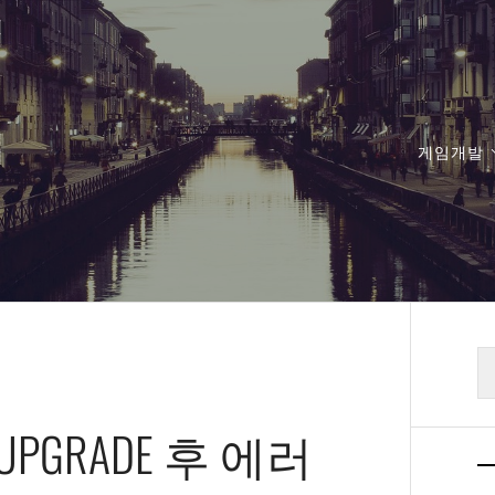
게임개발
검
색
.0 UPGRADE 후 에러