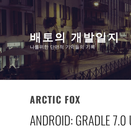
콘
텐
츠
로
배토의 개발일지
건
너
나를위한 단편적 기억들의 기록
뛰
기
ARCTIC FOX
ANDROID: GRADLE 7