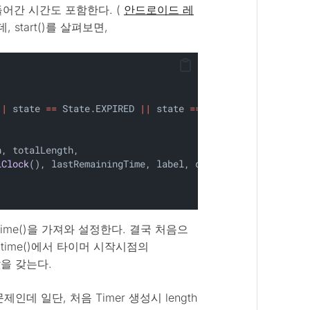
어간 시간도 포함한다. (
안드로이드 레
데, start()를 살펴보면,
||
 state 
==
 State.EXPIRED 
||
 state 
==
 State.MISSED) {
h, totalLength,
lClock
(), lastRemainingTime, label, deleteAfterUse)
ealtime()을 가져와 설정한다. 결국 처음으
Realtime()에서 타이머 시작시점의
값을 갖는다.
문제인데 일단, 처음 Timer 생성시 length