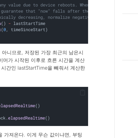
any value due to device reboots. When the real-time cloc
 guarantee that "now" falls after the last start time. T
nically decreasing, normalize negative time segments to 
w
() 
-
 lastStartTime
x
(
0
, timeSinceStart)
이 아니므로, 저장된 가장 최근의 남은시
음, 타이머가 시작된 이후로 흐른 시간을 계산
간인 lastStartTime을 빼줘서 계산한
elapsedRealtime
()
ock.
elapsedRealtime
()
ime()을 가져온다. 이게 무슨 값이냐면, 부팅