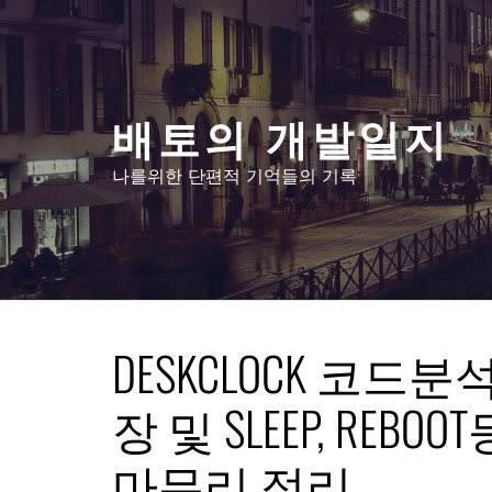
콘
텐
츠
로
배토의 개발일지
건
너
나를위한 단편적 기억들의 기록
뛰
기
DESKCLOCK 코드분석 
장 및 SLEEP, REB
마무리 정리