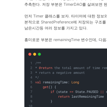
추측한다. 저장 부분은 TimerDAO를 살펴보면 된
먼저 Timer 클래스를 보자. 타이머에 대한 정
본적으로 SharedPreference에 저장되는 구조
남은시간등 여러 정보를 가지고 있다.
흥미로운 부분은 remainingTime 변수인데, 다
/**
* 
@return
 the total amount of time re
* return a negative amount
*/
val
 remainingTime: 
Long
get
() {
if
 (state 
==
 State.PAUSED 
||
 
return
 lastRemainingTime
        }