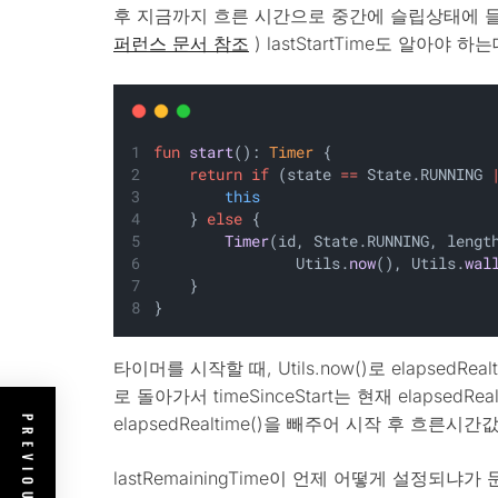
후 지금까지 흐른 시간으로 중간에 슬립상태에 들
퍼런스 문서 참조
) lastStartTime도 알아야 하는
fun
start
(): 
Timer
 {
return
if
 (state 
==
 State.RUNNING 
this
    } 
else
 {
Timer
(id, State.RUNNING, lengt
                Utils.
now
(), Utils.
wal
    }
}
타이머를 시작할 때, Utils.now()로 elapsedR
로 돌아가서 timeSinceStart는 현재 elapsed
elapsedRealtime()을 빼주어 시작 후 흐른시간
lastRemainingTime이 언제 어떻게 설정되냐가 