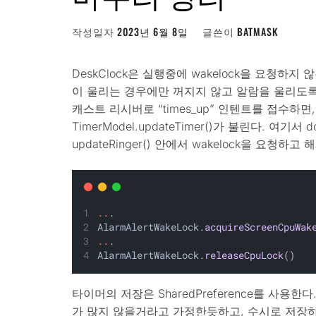
작성일자
2023년 6월 8일
글쓴이
BATMASK
DeskClock은 실행중에 wakelock을 요청하지 
이 울리는 경우에만 꺼지지 않고 알람을 울리도록
캐스트 리시버로 “times_up” 인텐트를 접수하면, 
TimerModel.updateTimer()가 불린다. 여기서
updateRinger() 안에서 wakelock을 요청하고
..
.
AlarmAlertWakeLock.
acquireScreenCpuWak
..
.
AlarmAlertWakeLock.
releaseCpuLock
()
타이머의 저장은 SharedPreference를 사용
가 많지 않을거라고 가정한듯하고, 수시로 저장