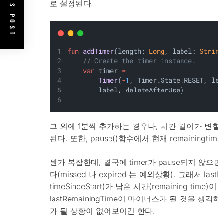
PREVIOUS POST
로 설정된다.
fun
addTimer
(length: 
Long
, label: 
Stri
// Create the timer instance.
var
 timer 
=
Timer
(
-
1
, Timer.State.RESET, l
        label, deleteAfterUse)
그 외에 1분씩 추가하는 경우나, 시간 길이가 변
된다. 또한, pause()함수에서 현재 remaining
뭔가 복잡한데, 결국에 timer가 pause되지 않으면,
다(missed 나 expired 는 예외상황). 그래서 lastRe
timeSinceStart)가 남은 시간(remaining ti
lastRemainingTime이 마이너스가 될 것을
가 될 상황이 없어보이긴 한다.