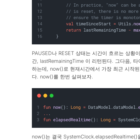
// In practice, "now" can be 
// is reset, there is no more
// ensure the timer is monoto
val
 timeSinceStart 
=
 Utils.
no
return
 lastRemainingTime 
-
ma
    }
PAUSED나 RESET 상태는 시간이 흐르는 상황
간, lastRemainingTime 이 리턴된다. 그다
하는데, now()로 현재시간에서 가장 최근 시작된 시
다. now()를 한번 살펴보자.
fun
now
(): 
Long
=
 DataModel.dataModel.
..
.
fun
elapsedRealtime
(): 
Long
=
 SystemCl
now()는 결국 SystemClock.elapsedRealt