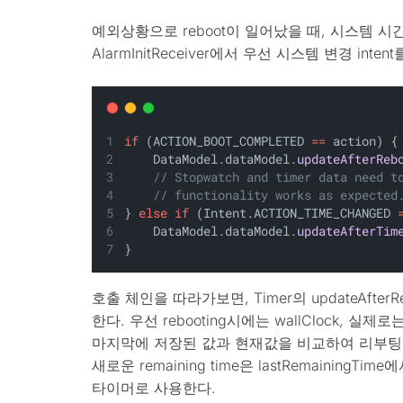
예외상황으로 reboot이 일어났을 때, 시스템 시
AlarmInitReceiver에서 우선 시스템 변경 inten
if
 (ACTION_BOOT_COMPLETED 
==
 action) {
    DataModel.dataModel.
updateAfterReb
// Stopwatch and timer data need t
// functionality works as expected
} 
else
if
 (Intent.ACTION_TIME_CHANGED 
    DataModel.dataModel.
updateAfterTim
}
호출 체인을 따라가보면, Timer의 updateAfterRebo
한다. 우선 rebooting시에는 wallClock, 실제로는 S
마지막에 저장된 값과 현재값을 비교하여 리부팅 과
새로운 remaining time은 lastRemainingT
타이머로 사용한다.