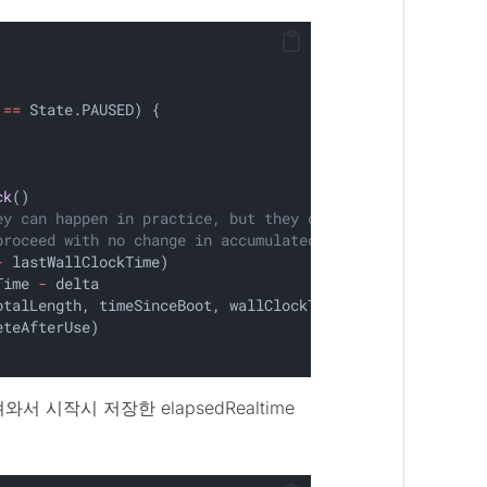
 
==
 State.PAUSED) {
ck
()
ey can happen in practice, but they can't be used. Simpl
proceed with no change in accumulated time.
-
 lastWallClockTime)
Time 
-
 delta
otalLength, timeSinceBoot, wallClockTime,
eteAfterUse)
와서 시작시 저장한 elapsedRealtime