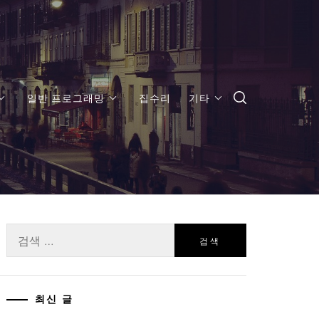
일반 프로그래밍
집수리
기타
검
색:
최신 글