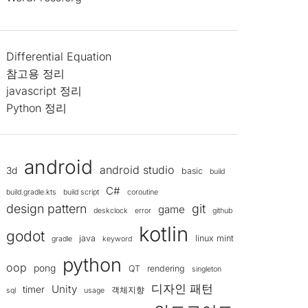
k
o
0,
Differential Equation
참고용 정리
javascript 정리
Python 정리
android
android studio
3d
basic
build
C#
build.gradle.kts
build script
coroutine
design pattern
git
game
deskclock
error
github
kotlin
godot
java
linux mint
gradle
keyword
python
oop
pong
QT
rendering
singleton
디자인 패턴
Unity
timer
객체지향
sql
usage