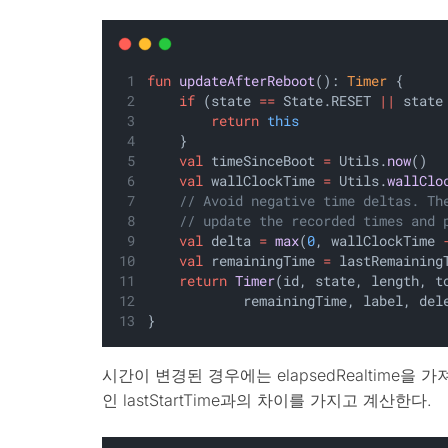
fun
updateAfterReboot
(): 
Timer
 {
if
 (state 
==
 State.RESET 
||
 state
return
this
    }
val
 timeSinceBoot 
=
 Utils.
now
()
val
 wallClockTime 
=
 Utils.
wallClo
// Avoid negative time deltas. Th
// update the recorded times and 
val
 delta 
=
max
(
0
, wallClockTime 
val
 remainingTime 
=
 lastRemaining
return
Timer
(id, state, length, t
            remainingTime, label, del
}
시간이 변경된 경우에는 elapsedRealtime을 가져
인 lastStartTime과의 차이를 가지고 계산한다.