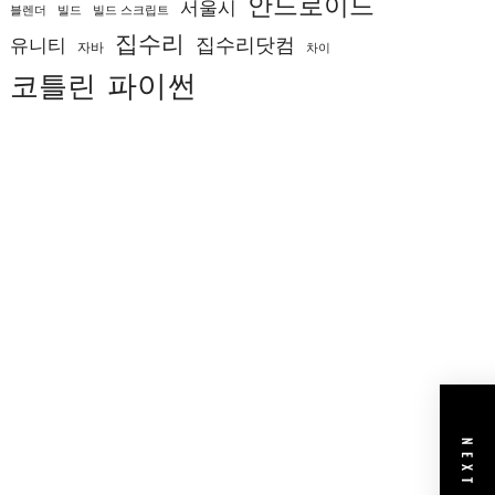
안드로이드
서울시
블렌더
빌드
빌드 스크립트
집수리
집수리닷컴
유니티
자바
차이
코틀린
파이썬