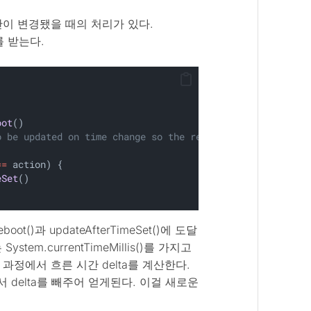
간이 변경됐을 때의 처리가 있다.
t를 받는다.
oot
()
o be updated on time change so the reboot
.
==
 action) {
eSet
()
ot()과 updateAfterTimeSet()에 도달
ystem.currentTimeMillis()를 가지고
정에서 흐른 시간 delta를 계산한다.
ime에서 delta를 빼주어 얻게된다. 이걸 새로운