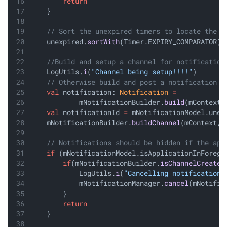
return
    }
// Sort the unexpired timers to locate the n
    unexpired.
sortWith
(Timer.EXPIRY_COMPARATOR)
//Build and setup a channel for notification
    LogUtils.
i
(
"Channel being setup!!!!"
)
// Otherwise build and post a notification r
val
 notification: 
Notification
=
            mNotificationBuilder.
build
(mContext,
val
 notificationId 
=
 mNotificationModel.unex
    mNotificationBuilder.
buildChannel
(mContext, 
// Notifications should be hidden if the app
if
 (mNotificationModel.isApplicationInForegr
if
(mNotificationBuilder.
isChannelCreated
            LogUtils.
i
(
"Cancelling notifications
            mNotificationManager.
cancel
(mNotific
        }
return
    }