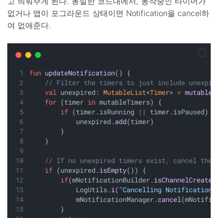
고 띄워주게 된다. 동일한 코드내에서, 동작중인 타이머가
없거나 앱이 포그라운드 상태이면 Notification을 cancel하
여 없애준다.
fun
updateNotification
() {
// Filter the timers to just include unexpir
val
 unexpired: 
MutableList
<
Timer
> 
=
mutableL
for
 (timer 
in
 mutableTimers) {
if
 (timer.isRunning 
||
 timer.isPaused) {
            unexpired.
add
(timer)
        }
    }
// If no unexpired timers exist, cancel the 
if
 (unexpired.
isEmpty
()) {
if
(mNotificationBuilder.
isChannelCreated
            LogUtils.
i
(
"Cancelling Notifications
            mNotificationManager.
cancel
(mNotific
        }