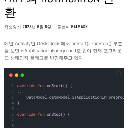
환
작성일자
2023년 6월 8일
글쓴이
BATMASK
메인 Activity인 DeskClock 에서 onStart() -onStop() 부분
을 보면 isApplicationInForeground로 앱이 현재 포그라운
드 상태인지 플래그를 변경해주고 있다.
override
fun
onStart
() {
..
.
    DataModel.dataModel.isApplicationInForegroun
}
override
fun
onStop
() {
..
.