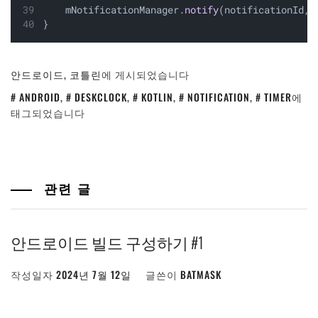
    mNotificationManager.
notify
(notificationId, 
}
안드로이드
,
코틀린
에 게시되었습니다
ANDROID
,
DESKCLOCK
,
KOTLIN
,
NOTIFICATION
,
TIMER
에
태그되었습니다
관련 글
안드로이드 빌드 구성하기 #1
작성일자
2024년 7월 12일
글쓴이
BATMASK