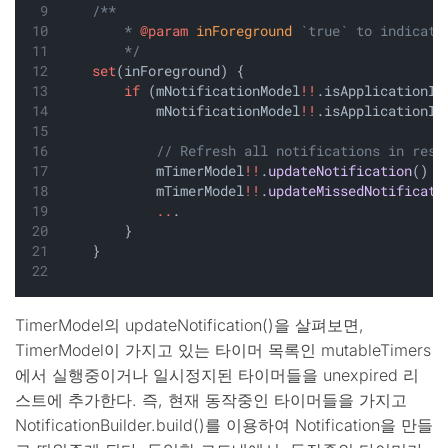
/**
        * 
@param
inForeground
 `true` to indicate
        */
set
(inForeground) {
if
 (mNotificationModel
!!
.isApplicationIn
            mNotificationModel
!!
.isApplicationIn
// Refresh all notifications in resp
            mTimerModel
!!
.
updateNotification
()
            mTimerModel
!!
.
updateMissedNotificati
..
.
        }
    }
TimerModel의 updateNotification()을 살펴보면,
TimerModel이 가지고 있는 타이머 목록인 mutableTimers
에서 실행중이거나 일시정지된 타이머들을 unexpired 리
스트에 추가한다. 즉, 현재 동작중인 타이머들을 가지고
NotificationBuilder.build()를 이용하여 Notification을 만들