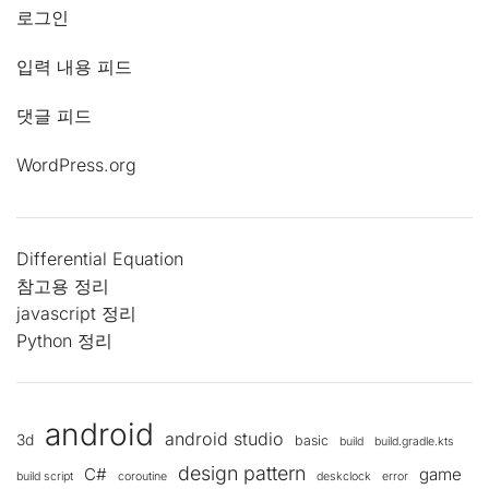
로그인
입력 내용 피드
댓글 피드
WordPress.org
Differential Equation
참고용 정리
javascript 정리
Python 정리
android
android studio
3d
basic
build
build.gradle.kts
design pattern
C#
game
build script
coroutine
deskclock
error