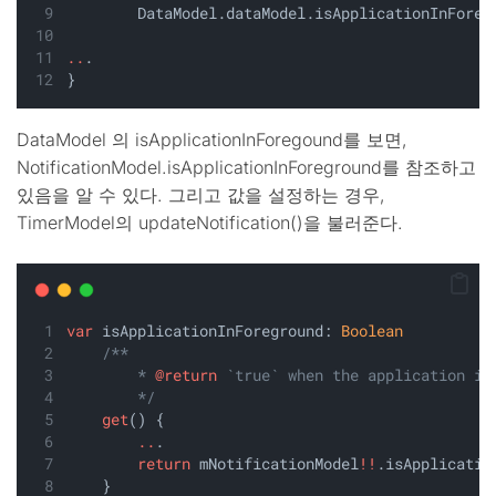
        DataModel.dataModel.isApplicationInForeg
..
.
}
DataModel 의 isApplicationInForegound를 보면,
NotificationModel.isApplicationInForeground를 참조하고
있음을 알 수 있다. 그리고 값을 설정하는 경우,
TimerModel의 updateNotification()을 불러준다.
var
 isApplicationInForeground: 
Boolean
/**
        * 
@return
 `true` when the application is
        */
get
() {
..
.
return
 mNotificationModel
!!
.isApplicatio
    }