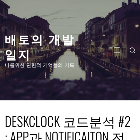
콘
텐
츠
로
배토의 개발
건
너
일지
뛰
주
기
메
나를위한 단편적 기억들의 기록
뉴
DESKCLOCK 코드분석 #2
: APP과 NOTIFICAITON 전