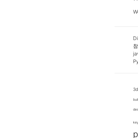
W
Di
참
j
P
3
bui
de
ke
p