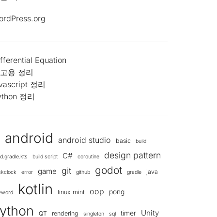
ordPress.org
fferential Equation
고용 정리
avascript 정리
ython 정리
android
android studio
d
basic
build
design pattern
C#
ld.gradle.kts
build script
coroutine
godot
git
game
java
skclock
error
github
gradle
kotlin
oop
pong
linux mint
yword
ython
Unity
timer
QT
rendering
singleton
sql