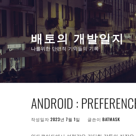
콘
텐
츠
로
배토의 개발일지
건
너
나를위한 단편적 기억들의 기록
뛰
기
ANDROID : PREFERENC
작성일자
2023년 7월 1일
글쓴이
BATMASK