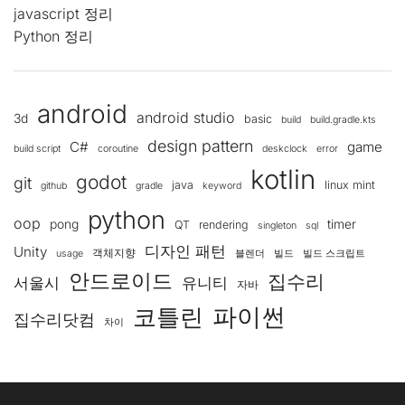
javascript 정리
Python 정리
android
android studio
3d
basic
build
build.gradle.kts
design pattern
C#
game
build script
coroutine
deskclock
error
kotlin
godot
git
java
linux mint
github
gradle
keyword
python
oop
pong
timer
QT
rendering
singleton
sql
디자인 패턴
Unity
객체지향
usage
블렌더
빌드
빌드 스크립트
안드로이드
집수리
서울시
유니티
자바
코틀린
파이썬
집수리닷컴
차이