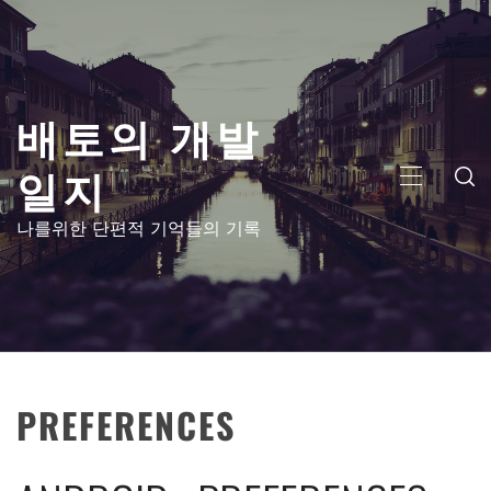
콘
텐
츠
로
배토의 개발
건
너
일지
뛰
주
기
메
나를위한 단편적 기억들의 기록
뉴
PREFERENCES