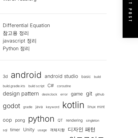
NEXT POST
Differential Equation
참고용 정리
javascript 정리
Python 정리
android
android studio
3d
basic
build
C#
build.gradle.kts
build script
coroutine
design pattern
git
game
deskclock
error
github
kotlin
godot
java
linux mint
gradle
keyword
python
oop
pong
QT
rendering
singleton
디자인 패턴
Unity
timer
객체지향
sql
usage