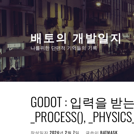
콘
텐
츠
로
배토의 개발일지
건
너
나를위한 단편적 기억들의 기록
뛰
기
GODOT : 입력을 받는 위
_PROCESS(), _PHYSICS
작성일자
2024년 2월 7일
글쓴이
BATMASK