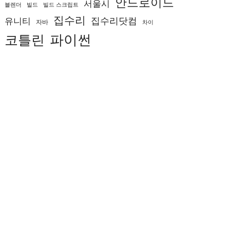
안드로이드
서울시
블렌더
빌드
빌드 스크립트
집수리
집수리닷컴
유니티
자바
차이
코틀린
파이썬