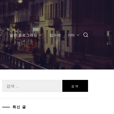
일반 프로그래밍
집수리
기타
검
색:
최신 글