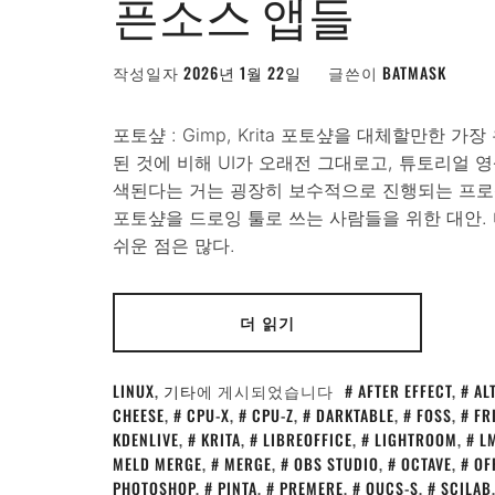
픈소스 앱들
작성일자
2026년 1월 22일
글쓴이
BATMASK
포토샾 : Gimp, Krita 포토샾을 대체할만한 가
된 것에 비해 UI가 오래전 그대로고, 튜토리얼 
색된다는 거는 굉장히 보수적으로 진행되는 프로젝트 같다.
포토샾을 드로잉 툴로 쓰는 사람들을 위한 대안. 
쉬운 점은 많다.
더 읽기
LINUX
,
기타
에 게시되었습니다
AFTER EFFECT
,
AL
CHEESE
,
CPU-X
,
CPU-Z
,
DARKTABLE
,
FOSS
,
FR
KDENLIVE
,
KRITA
,
LIBREOFFICE
,
LIGHTROOM
,
L
MELD MERGE
,
MERGE
,
OBS STUDIO
,
OCTAVE
,
OF
PHOTOSHOP
,
PINTA
,
PREMERE
,
QUCS-S
,
SCILAB