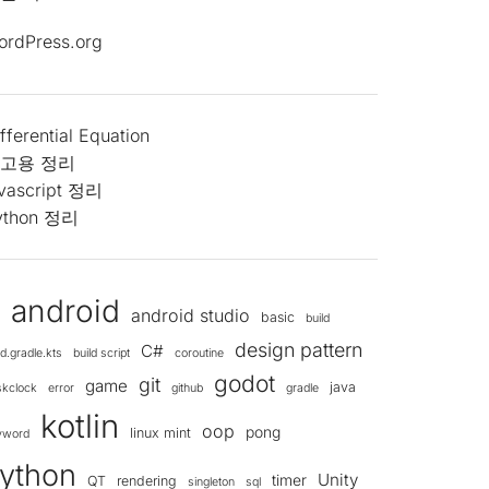
ordPress.org
fferential Equation
고용 정리
avascript 정리
ython 정리
android
android studio
d
basic
build
design pattern
C#
ld.gradle.kts
build script
coroutine
godot
git
game
java
skclock
error
github
gradle
kotlin
oop
pong
linux mint
yword
ython
Unity
timer
QT
rendering
singleton
sql