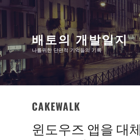
콘
텐
츠
로
배토의 개발일지
건
너
나를위한 단편적 기억들의 기록
뛰
기
CAKEWALK
윈도우즈 앱을 대