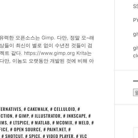
S
P
g
장 유력한 오픈소스는 Gimp. 다만, 정말 오~래
영상들이 최신이 별로 없이 수년전 것들이 검
gi
 https://www.gimp.org Krita는
c
다만, 이놈도 오랫동안 개발된 것에 비해 아
보
관
함
TERNATIVES
,
CAKEWALK
,
CELLULOID
,
ICTION
,
GIMP
,
ILLUSTRATOR
,
INKSCAPE
,
MMS
,
LTSPICE
,
MATLAB
,
MCOMIX
,
MELD
,
FICE
,
OPEN SOURCE
,
PAINT.NET
,
,
SHOTCUT
,
SPICE
,
VIDEO PLAYER
,
VLC