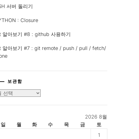
SH 서버 돌리기
YTHON : Closure
it 알아보기 #8 : github 사용하기
t 알아보기 #7 : git remote / push / pull / fetch/
lone
보관함
2026 8월
일
월
화
수
목
금
토
1