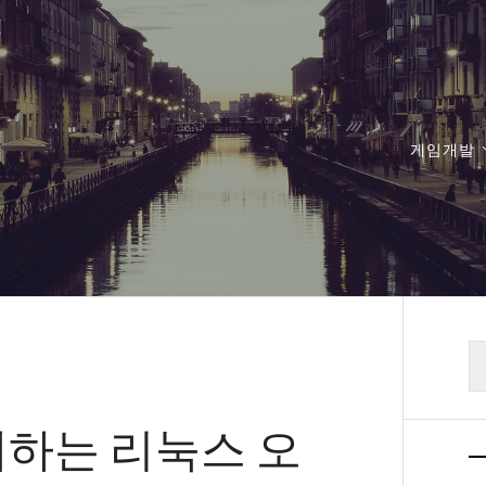
게임개발
검
색
체하는 리눅스 오