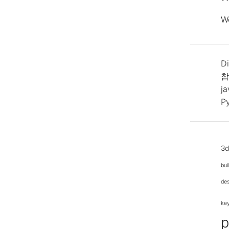
W
Di
참
j
P
3
bui
de
ke
p