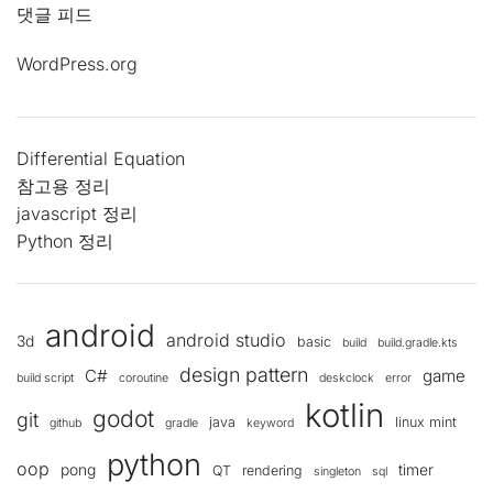
댓글 피드
WordPress.org
Differential Equation
참고용 정리
javascript 정리
Python 정리
android
android studio
3d
basic
build
build.gradle.kts
design pattern
C#
game
build script
coroutine
deskclock
error
kotlin
godot
git
java
linux mint
github
gradle
keyword
python
oop
pong
timer
QT
rendering
singleton
sql