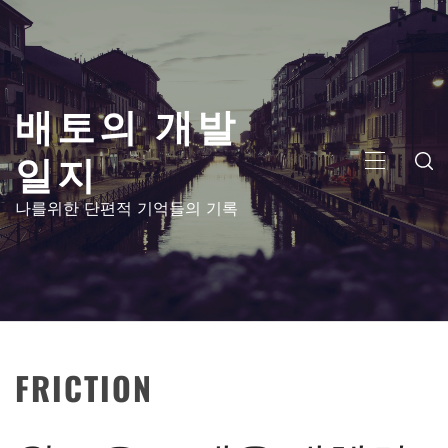
콘
텐
츠
로
배토의 개발
건
너
일지
뛰
주
기
메
나를위한 단편적 기억들의 기록
뉴
FRICTION