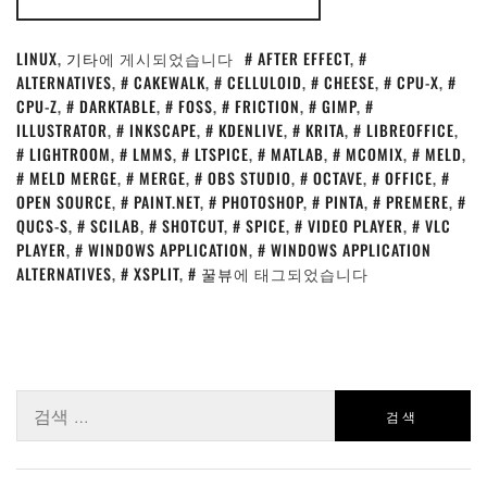
LINUX
,
기타
에 게시되었습니다
AFTER EFFECT
,
ALTERNATIVES
,
CAKEWALK
,
CELLULOID
,
CHEESE
,
CPU-X
,
CPU-Z
,
DARKTABLE
,
FOSS
,
FRICTION
,
GIMP
,
ILLUSTRATOR
,
INKSCAPE
,
KDENLIVE
,
KRITA
,
LIBREOFFICE
,
LIGHTROOM
,
LMMS
,
LTSPICE
,
MATLAB
,
MCOMIX
,
MELD
,
MELD MERGE
,
MERGE
,
OBS STUDIO
,
OCTAVE
,
OFFICE
,
OPEN SOURCE
,
PAINT.NET
,
PHOTOSHOP
,
PINTA
,
PREMERE
,
QUCS-S
,
SCILAB
,
SHOTCUT
,
SPICE
,
VIDEO PLAYER
,
VLC
PLAYER
,
WINDOWS APPLICATION
,
WINDOWS APPLICATION
ALTERNATIVES
,
XSPLIT
,
꿀뷰
에 태그되었습니다
검
색: