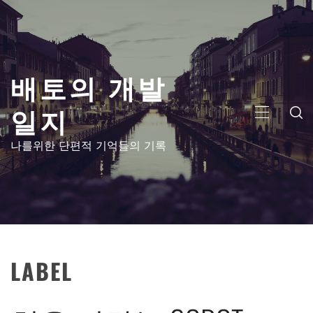
콘
텐
츠
로
배토의 개발
건
너
일지
뛰
주
기
메
나를위한 단편적 기억들의 기록
뉴
LABEL