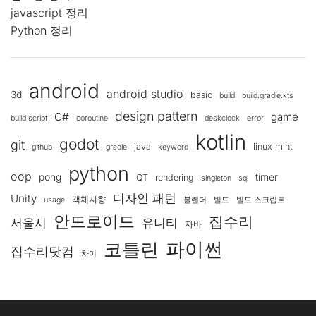
javascript 정리
Python 정리
android
android studio
3d
basic
build
build.gradle.kts
design pattern
C#
game
build script
coroutine
deskclock
error
kotlin
godot
git
java
linux mint
github
gradle
keyword
python
oop
pong
timer
QT
rendering
singleton
sql
디자인 패턴
Unity
객체지향
usage
블렌더
빌드
빌드 스크립트
안드로이드
집수리
서울시
유니티
자바
코틀린
파이썬
집수리닷컴
차이