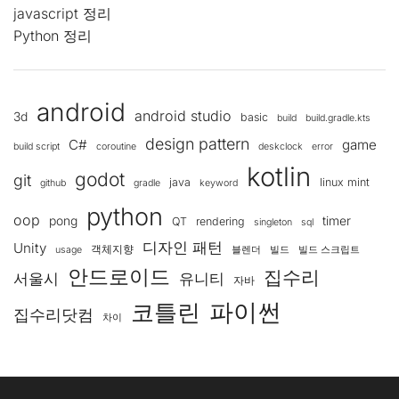
javascript 정리
Python 정리
android
android studio
3d
basic
build
build.gradle.kts
design pattern
C#
game
build script
coroutine
deskclock
error
kotlin
godot
git
java
linux mint
github
gradle
keyword
python
oop
pong
timer
QT
rendering
singleton
sql
디자인 패턴
Unity
객체지향
usage
블렌더
빌드
빌드 스크립트
안드로이드
집수리
서울시
유니티
자바
코틀린
파이썬
집수리닷컴
차이