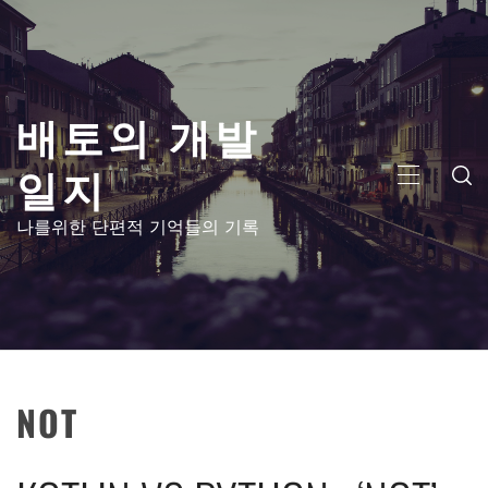
콘
텐
츠
로
배토의 개발
건
너
일지
뛰
주
기
메
나를위한 단편적 기억들의 기록
뉴
NOT