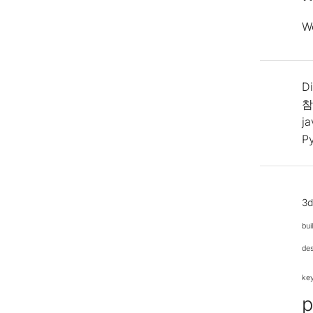
W
Di
참
j
P
3
bui
de
ke
p