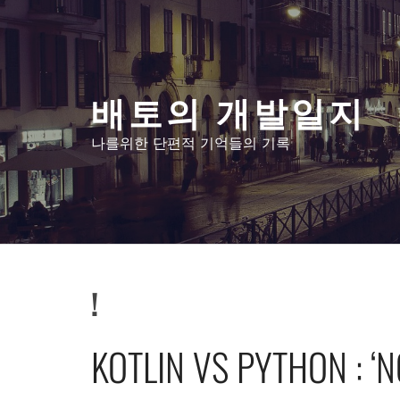
콘
텐
츠
로
배토의 개발일지
건
너
나를위한 단편적 기억들의 기록
뛰
기
!
KOTLIN VS PYTHON : ‘