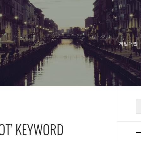
게임개발
검
색
NOT’ KEYWORD