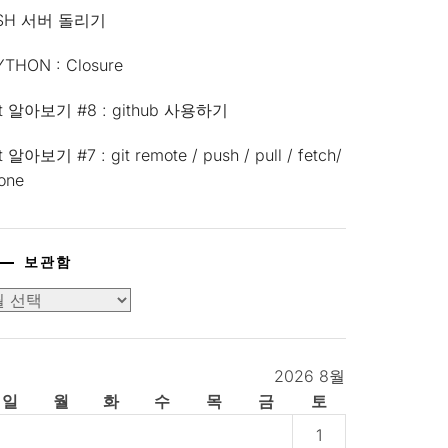
SH 서버 돌리기
YTHON : Closure
it 알아보기 #8 : github 사용하기
t 알아보기 #7 : git remote / push / pull / fetch/
lone
보관함
2026 8월
일
월
화
수
목
금
토
1