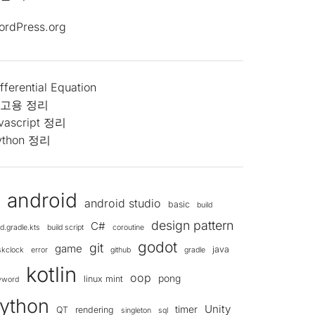
ordPress.org
fferential Equation
고용 정리
avascript 정리
ython 정리
android
android studio
d
basic
build
design pattern
C#
ld.gradle.kts
build script
coroutine
godot
git
game
java
skclock
error
github
gradle
kotlin
oop
pong
linux mint
yword
ython
Unity
timer
QT
rendering
singleton
sql