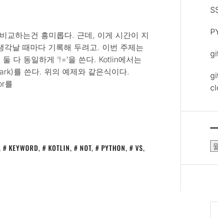
S
P
교하는건 흥미롭다. 근데, 이게 시간이 지
생각날 때마다 기록해 두려고. 이번 주제는
g
 둘 다 동일하게 ‘!=’을 쓴다. Kotlin에서는
on mark)를 쓴다. 위의 예제와 같은식이다.
gi
or를
c
보
,
KEYWORD
,
KOTLIN
,
NOT
,
PYTHON
,
VS
,
관
함