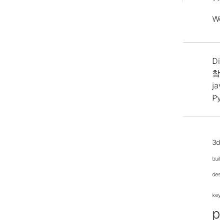
W
Di
참
j
P
3
bui
de
ke
p