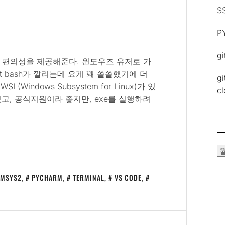
S
P
g
 편의성을 제공해준다. 윈도우즈 유저로 가
it bash가 깔리는데 요게 꽤 쏠쏠했기에 더
gi
indows Subsystem for Linux)가 있
c
있고, 공식지원이라 좋지만, exe를 실행하려
보
관
함
MSYS2
,
PYCHARM
,
TERMINAL
,
VS CODE
,