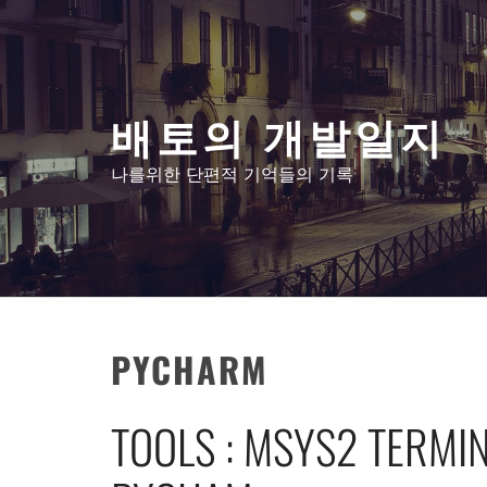
콘
텐
츠
로
배토의 개발일지
건
너
나를위한 단편적 기억들의 기록
뛰
기
PYCHARM
TOOLS : MSYS2 TERMI