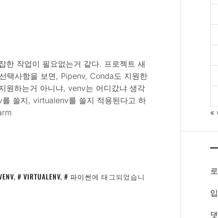
 복잡한 작업이 필요없는거 같다. 프로젝트 새
사항을 보면, Pipenv, Conda도 지원한
env만 지원하는거 아니냐, venv는 어디갔냐 생각
를 쓸지, virtualenv를 쓸지 적용된다고 하
arm
«
VENV
,
VIRTUALENV
,
파이썬
에 태그되었습니
입
댓