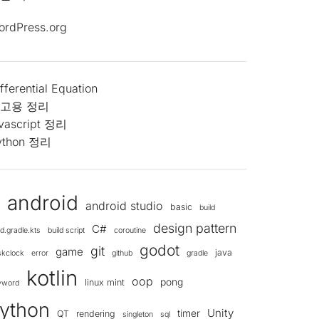
ordPress.org
fferential Equation
고용 정리
avascript 정리
ython 정리
android
android studio
d
basic
build
design pattern
C#
ld.gradle.kts
build script
coroutine
godot
git
game
java
skclock
error
github
gradle
kotlin
oop
pong
linux mint
yword
ython
Unity
timer
QT
rendering
singleton
sql