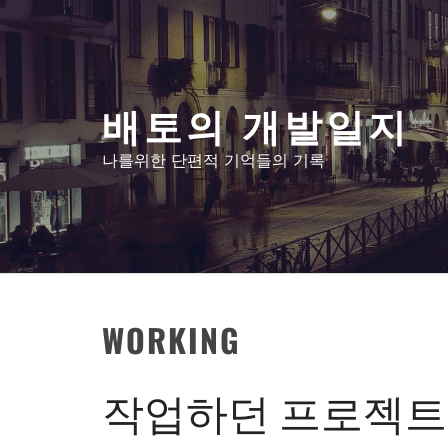
콘
텐
츠
로
배토의 개발일지
건
너
나를위한 단편적 기억들의 기록
뛰
기
WORKING
작업하던 프로젝트 G