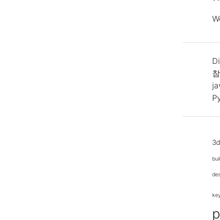
W
Di
참
j
P
3
bui
de
ke
p