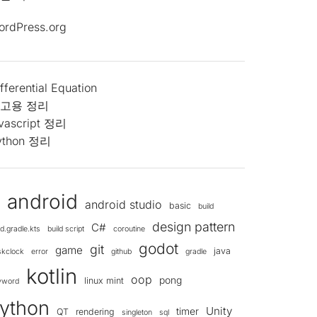
ordPress.org
fferential Equation
고용 정리
avascript 정리
ython 정리
android
android studio
d
basic
build
design pattern
C#
ld.gradle.kts
build script
coroutine
godot
git
game
java
skclock
error
github
gradle
kotlin
oop
pong
linux mint
yword
ython
Unity
timer
QT
rendering
singleton
sql