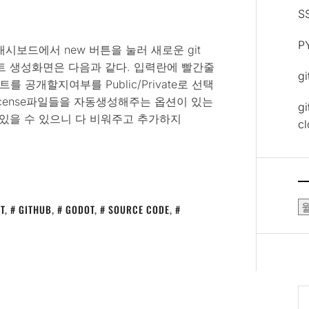
S
P
이트의 대시보드에서 new 버튼을 눌러 새로운 git
프로젝트 생성화면은 다음과 같다. 입력란에 빨간줄
g
트를 공개할지여부를 Public/Private로 선택
e, license파일들을 자동생성해주는 옵션이 있는
gi
 있을 수 있으니 다 비워주고 추가하지
c
보
IT
,
GITHUB
,
GODOT
,
SOURCE CODE
,
관
함