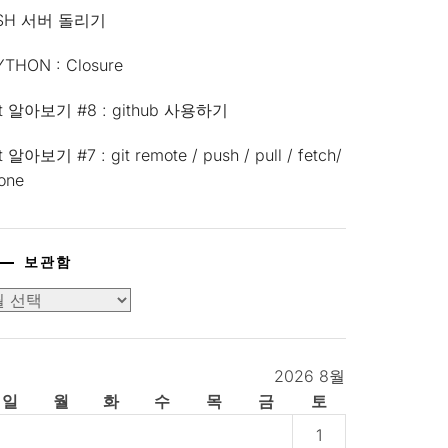
SH 서버 돌리기
YTHON : Closure
it 알아보기 #8 : github 사용하기
t 알아보기 #7 : git remote / push / pull / fetch/
lone
보관함
2026 8월
일
월
화
수
목
금
토
1