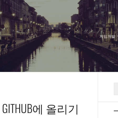
게임개발
검
색
ITHUB에 올리기